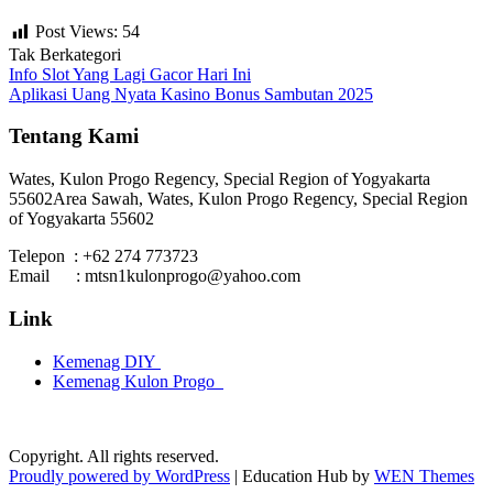
Post Views:
54
Tak Berkategori
Info Slot Yang Lagi Gacor Hari Ini
Aplikasi Uang Nyata Kasino Bonus Sambutan 2025
Tentang Kami
Wates, Kulon Progo Regency, Special Region of Yogyakarta
55602
Area Sawah, Wates, Kulon Progo Regency, Special Region
of Yogyakarta 55602
Telepon : +62 274 773723
Email : mtsn1kulonprogo@yahoo.com
Link
Kemenag DIY
Kemenag Kulon Progo
Copyright. All rights reserved.
Proudly powered by WordPress
|
Education Hub by
WEN Themes