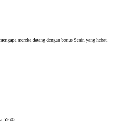
h mengapa mereka datang dengan bonus Senin yang hebat.
ta 55602