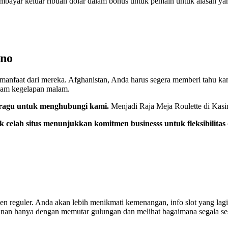
ayar keluar ribuan dolar dalam bonus untuk pemain untuk alasan yan
ino
 manfaat dari mereka. Afghanistan, Anda harus segera memberi tahu k
alam kegelapan malam.
 ragu untuk menghubungi kami.
Menjadi Raja Meja Roulette di Kasi
celah situs menunjukkan komitmen businesss untuk fleksibilita
namen reguler. Anda akan lebih menikmati kemenangan, info slot yang l
an hanya dengan memutar gulungan dan melihat bagaimana segala sesua