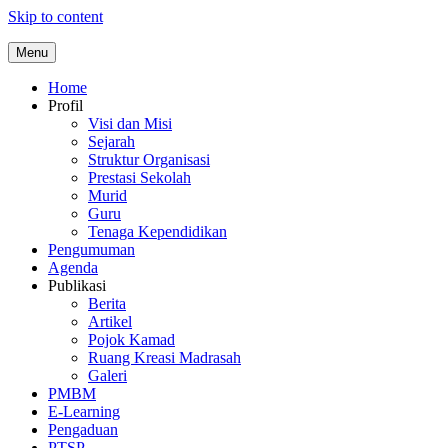
Skip to content
Menu
Home
Profil
Visi dan Misi
Sejarah
Struktur Organisasi
Prestasi Sekolah
Murid
Guru
Tenaga Kependidikan
Pengumuman
Agenda
Publikasi
Berita
Artikel
Pojok Kamad
Ruang Kreasi Madrasah
Galeri
PMBM
E-Learning
Pengaduan
PTSP