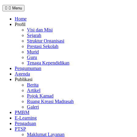
Menu
Home
Profil
Visi dan Misi
Sejarah
Struktur Organisasi
Prestasi Sekolah
Murid
Guru
Tenaga Kependidikan
Pengumuman
Agenda
Publikasi
Berita
Artikel
Pojok Kamad
Ruang Kreasi Madrasah
Galeri
PMBM
E-Learning
Pengaduan
PTSP
Maklumat Layanan