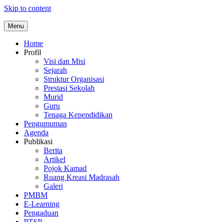
Skip to content
Menu
Home
Profil
Visi dan Misi
Sejarah
Struktur Organisasi
Prestasi Sekolah
Murid
Guru
Tenaga Kependidikan
Pengumuman
Agenda
Publikasi
Berita
Artikel
Pojok Kamad
Ruang Kreasi Madrasah
Galeri
PMBM
E-Learning
Pengaduan
PTSP