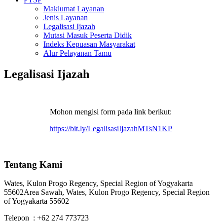
Maklumat Layanan
Jenis Layanan
Legalisasi Ijazah
Mutasi Masuk Peserta Didik
Indeks Kepuasan Masyarakat
Alur Pelayanan Tamu
Legalisasi Ijazah
Mohon mengisi form pada link berikut:
https://bit.ly/LegalisasiIjazahMTsN1KP
Tentang Kami
Wates, Kulon Progo Regency, Special Region of Yogyakarta
55602
Area Sawah, Wates, Kulon Progo Regency, Special Region
of Yogyakarta 55602
Telepon : +62 274 773723