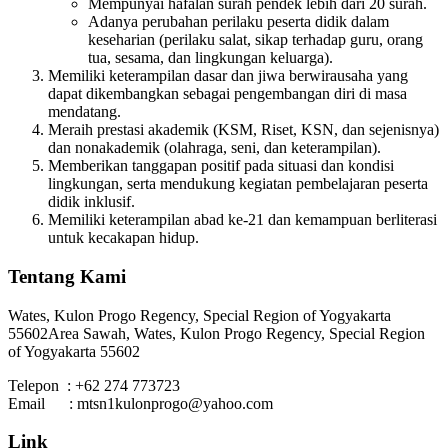
Mempunyai hafalan surah pendek lebih dari 20 surah.
Adanya perubahan perilaku peserta didik dalam
keseharian (perilaku salat, sikap terhadap guru, orang
tua, sesama, dan lingkungan keluarga).
Memiliki keterampilan dasar dan jiwa berwirausaha yang
dapat dikembangkan sebagai pengembangan diri di masa
mendatang.
Meraih prestasi akademik (KSM, Riset, KSN, dan sejenisnya)
dan nonakademik (olahraga, seni, dan keterampilan).
Memberikan tanggapan positif pada situasi dan kondisi
lingkungan, serta mendukung kegiatan pembelajaran peserta
didik inklusif.
Memiliki keterampilan abad ke-21 dan kemampuan berliterasi
untuk kecakapan hidup.
Tentang Kami
Wates, Kulon Progo Regency, Special Region of Yogyakarta
55602
Area Sawah, Wates, Kulon Progo Regency, Special Region
of Yogyakarta 55602
Telepon : +62 274 773723
Email : mtsn1kulonprogo@yahoo.com
Link