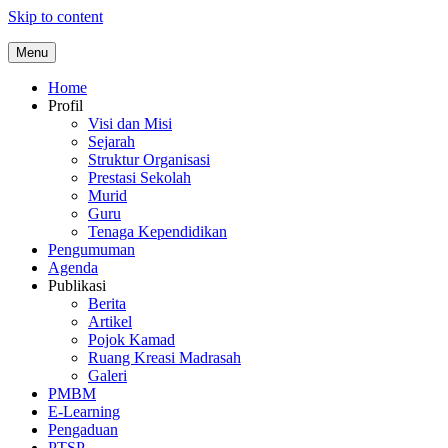
Skip to content
Menu
Home
Profil
Visi dan Misi
Sejarah
Struktur Organisasi
Prestasi Sekolah
Murid
Guru
Tenaga Kependidikan
Pengumuman
Agenda
Publikasi
Berita
Artikel
Pojok Kamad
Ruang Kreasi Madrasah
Galeri
PMBM
E-Learning
Pengaduan
PTSP