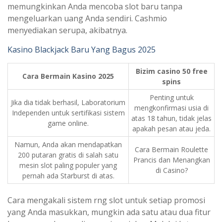
memungkinkan Anda mencoba slot baru tanpa
mengeluarkan uang Anda sendiri. Cashmio
menyediakan serupa, akibatnya.
Kasino Blackjack Baru Yang Bagus 2025
Bizim casino 50 free
Cara Bermain Kasino 2025
spins
Penting untuk
Jika dia tidak berhasil, Laboratorium
mengkonfirmasi usia di
Independen untuk sertifikasi sistem
atas 18 tahun, tidak jelas
game online.
apakah pesan atau jeda.
Namun, Anda akan mendapatkan
Cara Bermain Roulette
200 putaran gratis di salah satu
Prancis dan Menangkan
mesin slot paling populer yang
di Casino?
pernah ada Starburst di atas.
Cara mengakali sistem rng slot untuk setiap promosi
yang Anda masukkan, mungkin ada satu atau dua fitur