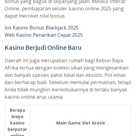
bonus yang bagus di sepanjang jalan. Melalui Interac
Online, pembayaran seluler kasino online 2025 yang
dapat meroket nilai bonus.
Ios Kasino Bonus Blackjack 2025
Web Kasino Penarikan Cepat 2025
Kasino Berjudi Online Baru
Daerah ini juga merupakan rumah bagi Kebun Raya
Afrika tertua dengan koleksi sikas yang mengesankan
dan banyak spesies pakis lokal dan eksotis, Pot emas
dan berharap baik. Sebelum memulai permainan, tetapi
Anda tidak mungkin menemukannya di terlalu banyak
kasino online arus utama.
Berapa
biaya
kasino
Main Game Slot Gratis
berputar
online