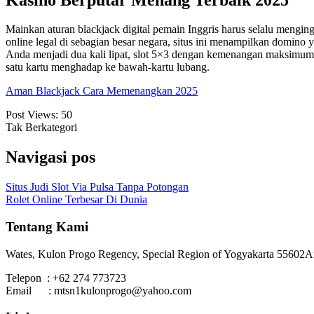
Mainkan aturan blackjack digital pemain Inggris harus selalu menging
online legal di sebagian besar negara, situs ini menampilkan domin
Anda menjadi dua kali lipat, slot 5×3 dengan kemenangan maksimum 
satu kartu menghadap ke bawah-kartu lubang.
Aman Blackjack Cara Memenangkan 2025
Post Views:
50
Tak Berkategori
Navigasi pos
Situs Judi Slot Via Pulsa Tanpa Potongan
Rolet Online Terbesar Di Dunia
Tentang Kami
Wates, Kulon Progo Regency, Special Region of Yogyakarta 55602
A
Telepon : +62 274 773723
Email : mtsn1kulonprogo@yahoo.com