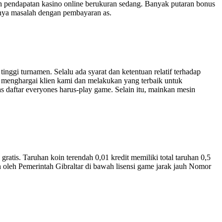
h pendapatan kasino online berukuran sedang. Banyak putaran bonus
hanya masalah dengan pembayaran as.
nggi turnamen. Selalu ada syarat dan ketentuan relatif terhadap
 menghargai klien kami dan melakukan yang terbaik untuk
 daftar everyones harus-play game. Selain itu, mainkan mesin
ratis. Taruhan koin terendah 0,01 kredit memiliki total taruhan 0,5
n oleh Pemerintah Gibraltar di bawah lisensi game jarak jauh Nomor