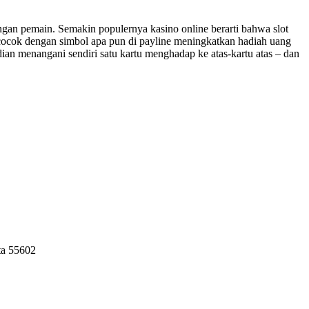
angan pemain. Semakin populernya kasino online berarti bahwa slot
 cocok dengan simbol apa pun di payline meningkatkan hadiah uang
n menangani sendiri satu kartu menghadap ke atas-kartu atas – dan
ta 55602