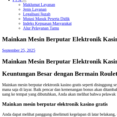
Maklumat Layanan
Jenis Layanan
Legalisasi Ijazah
Mutasi Masuk Peserta Didik
Indeks Kepuasan Masyarakat
Alur Pelayanan Tamu
Mainkan Mesin Berputar Elektronik Kasin
September 25, 2025
Mainkan Mesin Berputar Elektronik Kasin
Keuntungan Besar dengan Bermain Roulet
Mainkan mesin berputar elektronik kasino gratis seperti disinggung 
mana saja di layar. Baik pencar dan kemenangan bonus akan ditamba
uang ke tempat yang dibutuhkan, Anda akan melihat bahwa pelawa
Mainkan mesin berputar elektronik kasino gratis
Anda dapat melihat panggung diselimuti kegelapan di latar belakan