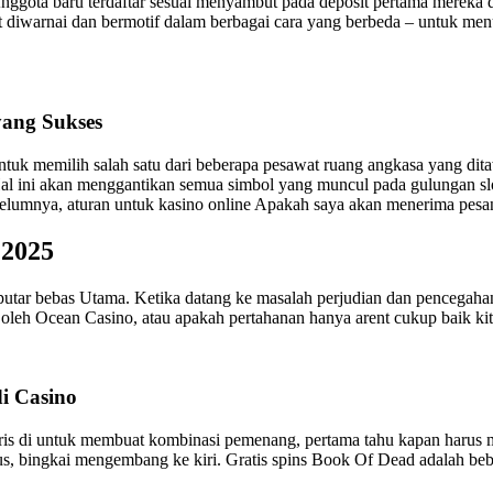
Anggota baru terdaftar sesuai menyambut pada deposit pertama mereka
 diwarnai dan bermotif dalam berbagai cara yang berbeda – untuk menu
yang Sukses
untuk memilih salah satu dari beberapa pesawat ruang angkasa yang di
al ini akan menggantikan semua simbol yang muncul pada gulungan slo
belumnya, aturan untuk kasino online Apakah saya akan menerima pesana
 2025
putar bebas Utama. Ketika datang ke masalah perjudian dan pencegaha
 oleh Ocean Casino, atau apakah pertahanan hanya arent cukup baik kita
i Casino
aris di untuk membuat kombinasi pemenang, pertama tahu kapan harus m
tus, bingkai mengembang ke kiri. Gratis spins Book Of Dead adalah bebe