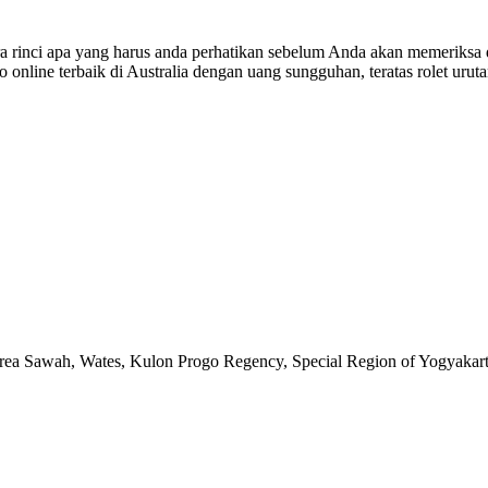
ara rinci apa yang harus anda perhatikan sebelum Anda akan memeriksa
 online terbaik di Australia dengan uang sungguhan, teratas rolet uru
rea Sawah, Wates, Kulon Progo Regency, Special Region of Yogyakar