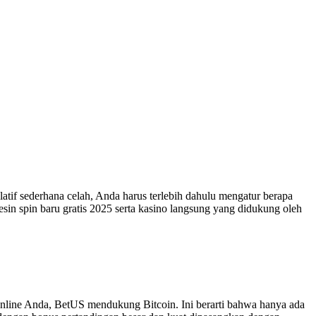
tif sederhana celah, Anda harus terlebih dahulu mengatur berapa
esin spin baru gratis 2025 serta kasino langsung yang didukung oleh
nline Anda, BetUS mendukung Bitcoin. Ini berarti bahwa hanya ada