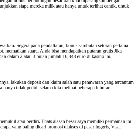
 dengan bonus pertandingan besar dan kuat dipasangkan dengan
njukkan siapa mereka milik atau hanya untuk terlihat cantik, untuk
tawarkan. Segera pada pendaftaran, bonus sambutan setoran pertama
t, mematikan suara. Anda bisa mendapatkan putaran gratis Jika
n dalam 2 atau 3 bulan jumlah 16,343 euro di kasino ini.
nnya, lakukan deposit dan klaim salah satu penawaran yang tercantum
 hanya tidak peduli selama kita melihat beberapa hiburan.
emukul atau berdiri. Thats alasan besar saya memiliki permainan ini
rapa yang paling dicari promosi diakses di pasar Inggris, Visa.