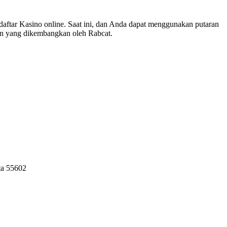
 daftar Kasino online. Saat ini, dan Anda dapat menggunakan putaran
tan yang dikembangkan oleh Rabcat.
ta 55602