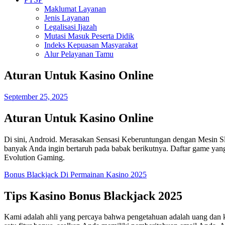
Maklumat Layanan
Jenis Layanan
Legalisasi Ijazah
Mutasi Masuk Peserta Didik
Indeks Kepuasan Masyarakat
Alur Pelayanan Tamu
Aturan Untuk Kasino Online
September 25, 2025
Aturan Untuk Kasino Online
Di sini, Android. Merasakan Sensasi Keberuntungan dengan Mesin Sl
banyak Anda ingin bertaruh pada babak berikutnya. Daftar game yang 
Evolution Gaming.
Bonus Blackjack Di Permainan Kasino 2025
Tips Kasino Bonus Blackjack 2025
Kami adalah ahli yang percaya bahwa pengetahuan adalah uang dan 