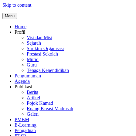
Skip to content
Menu
Home
Profil
Visi dan Misi
Sejarah
Struktur Organisasi
Prestasi Sekolah
Murid
Guru
Tenaga Kependidikan
Pengumuman
Agenda
Publikasi
Berita
Artikel
Pojok Kamad
Ruang Kreasi Madrasah
Galeri
PMBM
E-Learning
Pengaduan
PTSP