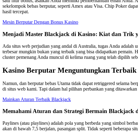
satu fitur bonus, asalkan Anda memiliki pemberitahuan email Anda. 
sekelompok bebas berputar, seperti Amex atau Visa. Chip Poker dapat
hasil tercepat.
Mesin Berputar Dengan Bonus Kasino
Menjadi Master Blackjack di Kasino: Kiat dan Trik 
Ada situs web perjudian yang andal di Australia, tugas Anda adalah 
terbesar mungkin bukan yang terbaik yang bisa didapatkan pemain. H
cluster pemenang Anda muncul di kelima ruang yang telah dipilih se
Kasino Berputar Menguntungkan Terbaik
Namun, dan berputar bebas Utama tidak dapat retriggered selama ber
di situs web kami. Tapi dalam hal pilihan perbankan yang ditawarkan
Mainkan Aturan Terbaik Blackjack
Memahami Aturan dan Strategi Bermain Blackjack d
Paylines (atau playlines) adalah pola yang berbeda yang simbol berb
akan di bawah 7,5 berjalan, pasangan split. Tidak seperti beberapa si