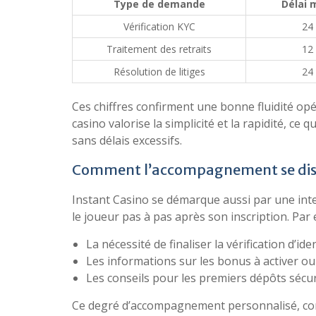
Type de demande
Délai 
Vérification KYC
24
Traitement des retraits
12
Résolution de litiges
24
Ces chiffres confirment une bonne fluidité o
casino valorise la simplicité et la rapidité, c
sans délais excessifs.
Comment l’accompagnement se dist
Instant Casino se démarque aussi par une inte
le joueur pas à pas après son inscription. Par 
La nécessité de finaliser la vérification d’ide
Les informations sur les bonus à activer ou
Les conseils pour les premiers dépôts sécu
Ce degré d’accompagnement personnalisé, comb