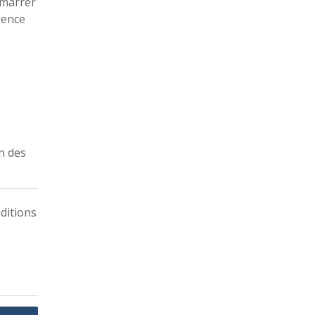
émarrer
ience
n des
nditions