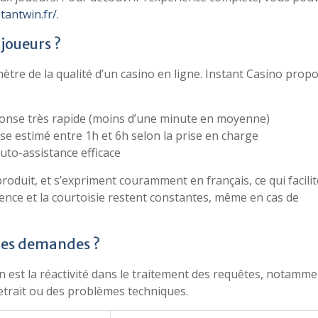
stantwin.fr/
.
joueurs ?
mètre de la qualité d’un casino en ligne. Instant Casino prop
éponse très rapide (moins d’une minute en moyenne)
e estimé entre 1h et 6h selon la prise en charge
to-assistance efficace
duit, et s’expriment couramment en français, ce qui facilit
ence et la courtoisie restent constantes, même en cas de
 des demandes ?
on est la réactivité dans le traitement des requêtes, notamme
retrait ou des problèmes techniques.