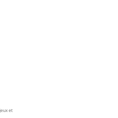
jeux et