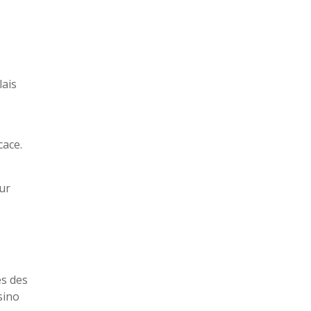
lais
cace.
ur
es des
sino