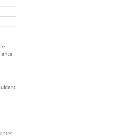
 Le
rience
guident
uentes