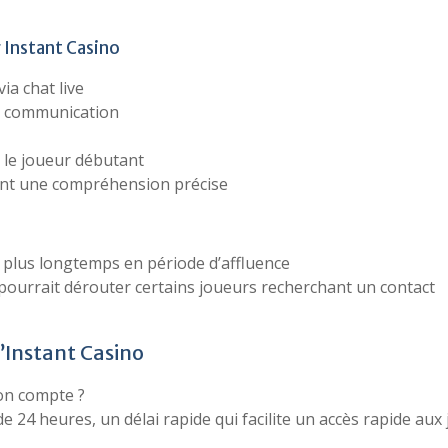
r Instant Casino
ia chat live
de communication
r le joueur débutant
nt une compréhension précise
 plus longtemps en période d’affluence
 pourrait dérouter certains joueurs recherchant un contact
d’Instant Casino
son compte ?
24 heures, un délai rapide qui facilite un accès rapide aux 