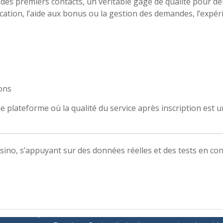
n des premiers contacts, un véritable gage de qualité pour d
ication, l’aide aux bonus ou la gestion des demandes, l’expér
ons
plateforme où la qualité du service après inscription est u
asino, s’appuyant sur des données réelles et des tests en co