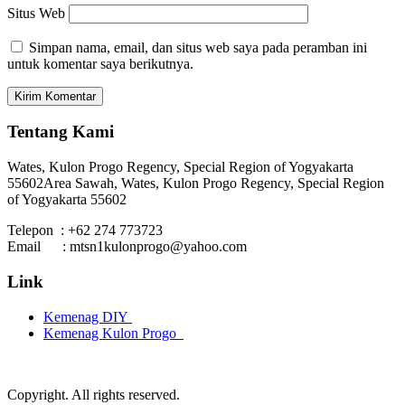
Situs Web
Simpan nama, email, dan situs web saya pada peramban ini
untuk komentar saya berikutnya.
Tentang Kami
Wates, Kulon Progo Regency, Special Region of Yogyakarta
55602
Area Sawah, Wates, Kulon Progo Regency, Special Region
of Yogyakarta 55602
Telepon : +62 274 773723
Email : mtsn1kulonprogo@yahoo.com
Link
Kemenag DIY
Kemenag Kulon Progo
Copyright. All rights reserved.