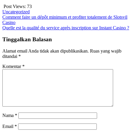
Post Views:
73
Uncategorized
Navigasi
Comment faire un dépôt minimum et profiter totalement de Slotsvil
Casino
pos
Quelle est la qualité du service après inscription sur Instant Casino ?
Tinggalkan Balasan
Alamat email Anda tidak akan dipublikasikan.
Ruas yang wajib
ditandai
*
Komentar
*
Nama
*
Email
*