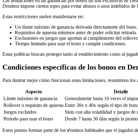
Las limitaciones en las ganancias por bonos no son exclusivas de Dend
Dendera impone ciertos topes para evitar abusos o usos indebidos de l
Estas restricciones suelen manifestarse en:
Un límite máximo de ganancia derivada directamente del bono.
Requisitos de apuesta mínimos antes de poder solicitar retirada.
Exclusiones en juegos que aportan al cumplimiento del rollover
Tiempo limitado para usar el bono y cumplir condiciones.
Estas políticas buscan proteger tanto al establecimiento como al jug
Condiciones específicas de los bonos en D
Para ilustrar mejor cómo funcionan estas limitaciones, resumimos los 
Aspecto
Detalle
Límite máximo de ganancia
Generalmente hasta 10 veces el impor
Rollover o requisito de apuesta
Entre 30x y 40x según el tipo de bon
Juegos excluidos
Slots con alta volatilidad y juegos de
Periodo para usar el bono
Desde 7 hasta 30 días según la prom
Estos puntos forman parte de los términos habituales que el jugador 