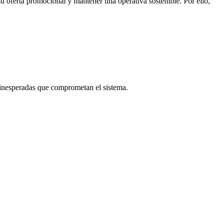
u oferta promocional y mantener una operativa sostenible. Por ello,
o inesperadas que comprometan el sistema.