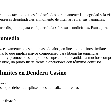
r un obstáculo, pero están diseñados para mantener la integridad y la 
orpresas desagradables al momento de intentar retirar sus ganancias.
te disponible para cualquier duda sobre sus condiciones. Esto aporta t
romedio
cesivamente bajos ni demasiado altos, en línea con casinos similares.
dia, lo que implica mayor compromiso para liberar las ganancias.
ndar y promociones temporales, superando en cantidad a muchos compe
esible, un punto fuerte frente a operadores con términos confusos.
 límites en Dendera Casino
iones?
a que deben cumplirse antes de realizar un retiro.
a activación.