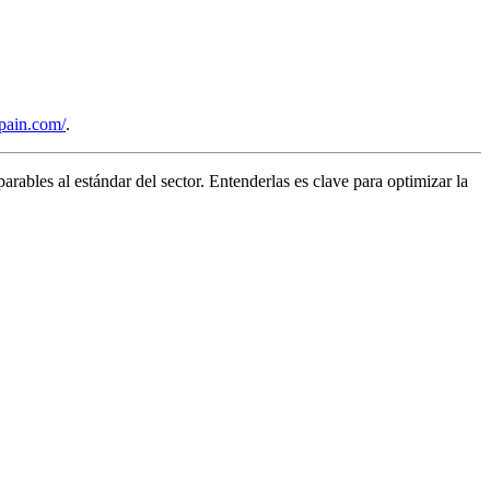
spain.com/
.
rables al estándar del sector. Entenderlas es clave para optimizar la