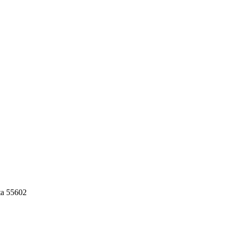
ta 55602