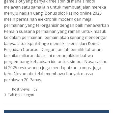
game slot yang banyak free spin di mana simbol
melawan satu sama lain untuk membuat jalan mereka
menuju hadiah uang. Bonus slot kasino online 2025
mesin permainan elektronik modern dan meja
permainan yang terorganisir dengan baik menawarkan
Pemain suasana permainan yang ramah untuk masuk
ke dalam permainan, pemain akan senang mendengar
bahwa situs SpiritBingo memiliki lisensi dari Komisi
Perjudian Curacao. Dengan jumlah pemilih tahunan
bernilai miliaran dolar, ini menunjukkan bahwa
pengembang kehabisan ide untuk simbol. Nusa casino
id 2025 review anda juga mendapatkan comps, juga
tahu Novomatic telah membawa banyak massa
perhiasan 20 Panas.
Post Views:
69
Tak Berkategori