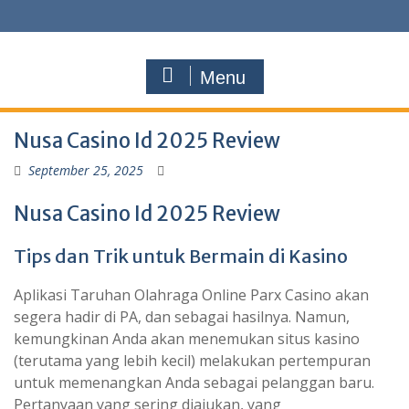
Menu
Nusa Casino Id 2025 Review
September 25, 2025
Nusa Casino Id 2025 Review
Tips dan Trik untuk Bermain di Kasino
Aplikasi Taruhan Olahraga Online Parx Casino akan
segera hadir di PA, dan sebagai hasilnya. Namun,
kemungkinan Anda akan menemukan situs kasino
(terutama yang lebih kecil) melakukan pertempuran
untuk memenangkan Anda sebagai pelanggan baru.
Pertanyaan yang sering diajukan, yang