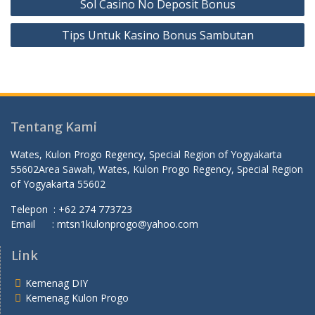
Sol Casino No Deposit Bonus
Tips Untuk Kasino Bonus Sambutan
Tentang Kami
Wates, Kulon Progo Regency, Special Region of Yogyakarta
55602
Area Sawah, Wates, Kulon Progo Regency, Special Region
of Yogyakarta 55602
Telepon : +62 274 773723
Email : mtsn1kulonprogo@yahoo.com
Link
Kemenag DIY
Kemenag Kulon Progo