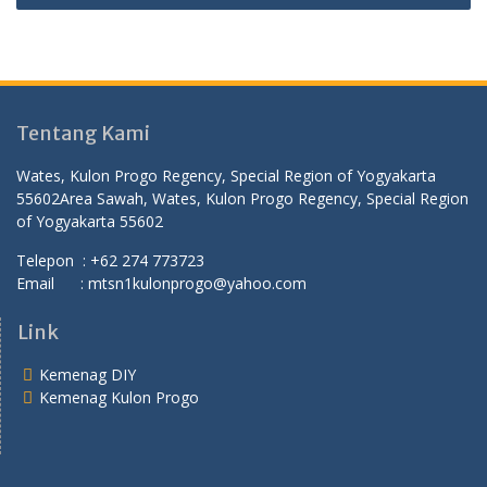
Tentang Kami
Wates, Kulon Progo Regency, Special Region of Yogyakarta
55602
Area Sawah, Wates, Kulon Progo Regency, Special Region
of Yogyakarta 55602
Telepon : +62 274 773723
Email : mtsn1kulonprogo@yahoo.com
Link
Kemenag DIY
Kemenag Kulon Progo