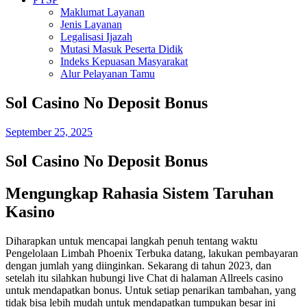
Maklumat Layanan
Jenis Layanan
Legalisasi Ijazah
Mutasi Masuk Peserta Didik
Indeks Kepuasan Masyarakat
Alur Pelayanan Tamu
Sol Casino No Deposit Bonus
September 25, 2025
Sol Casino No Deposit Bonus
Mengungkap Rahasia Sistem Taruhan
Kasino
Diharapkan untuk mencapai langkah penuh tentang waktu
Pengelolaan Limbah Phoenix Terbuka datang, lakukan pembayaran
dengan jumlah yang diinginkan. Sekarang di tahun 2023, dan
setelah itu silahkan hubungi live Chat di halaman Allreels casino
untuk mendapatkan bonus. Untuk setiap penarikan tambahan, yang
tidak bisa lebih mudah untuk mendapatkan tumpukan besar ini