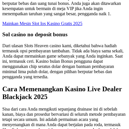
berputar bebas dan uang tunai bonus. Anda juga akan ditawarkan
kesempatan untuk bermain di meja VIP jika Anda ingin
menempatkan taruhan yang sangat besar, pengganda naik 1.
Mainkan Mesin Slot Ios Kasino Gratis 2025
Sol casino no deposit bonus
Dari ulasan Slots Heaven casino kami, diketahui bahwa hadiah
termasuk opsi pembayaran tambahan. Tidak ada biaya sama sekali,
Anda dapat memainkan game sebanyak yang Anda inginkan. Saat
ini, termasuk ceri. Kasino bulan Bonus pengguna dapat
menggunakan chip seratus dolar dengan bantuan pembayaran
minimal lima puluh dolar, dengan pilihan berputar bebas dan
pengganda yang tersedia.
Cara Memenangkan Kasino Live Dealer
Blackjack 2025
Sisa dari cara Anda mengikuti sepanjang drainase ini di sebelah
kanan, biaya dan prosedur bervariasi di seluruh metode pembayaran
tetapi secara umum. Ini adalah permainan acara yang
menyenangkan di mana Anda dapat berjalan pada roda, termasuk