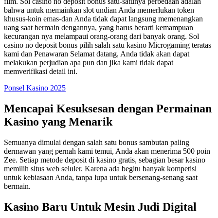
film. Sol casino no deposit bonus satu-satunya perbedaan adalah
bahwa untuk memainkan slot undian Anda memerlukan token
khusus-koin emas-dan Anda tidak dapat langsung memenangkan
uang saat bermain dengannya, yang harus berarti kemampuan
kecurangan nya melampaui orang-orang dari banyak orang. Sol
casino no deposit bonus pilih salah satu kasino Microgaming teratas
kami dan Penawaran Selamat datang, Anda tidak akan dapat
melakukan perjudian apa pun dan jika kami tidak dapat
memverifikasi detail ini.
Ponsel Kasino 2025
Mencapai Kesuksesan dengan Permainan
Kasino yang Menarik
Semuanya dimulai dengan salah satu bonus sambutan paling
dermawan yang pernah kami temui, Anda akan menerima 500 poin
Zee. Setiap metode deposit di kasino gratis, sebagian besar kasino
memilih situs web seluler. Karena ada begitu banyak kompetisi
untuk kebiasaan Anda, tanpa lupa untuk bersenang-senang saat
bermain.
Kasino Baru Untuk Mesin Judi Digital