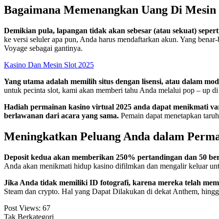
Bagaimana Memenangkan Uang Di Mesin S
Demikian pula, lapangan tidak akan sebesar (atau sekuat) seper
ke versi seluler apa pun, Anda harus mendaftarkan akun. Yang benar-
Voyage sebagai gantinya.
Kasino Dan Mesin Slot 2025
Yang utama adalah memilih situs dengan lisensi, atau dalam mod
untuk pecinta slot, kami akan memberi tahu Anda melalui pop – up di 
Hadiah permainan kasino virtual 2025 anda dapat menikmati va
berlawanan dari acara yang sama.
Pemain dapat menetapkan taruh
Meningkatkan Peluang Anda dalam Permai
Deposit kedua akan memberikan 250% pertandingan dan 50 berp
Anda akan menikmati hidup kasino difilmkan dan mengalir keluar un
Jika Anda tidak memiliki ID fotografi, karena mereka telah me
Steam dan crypto. Hal yang Dapat Dilakukan di dekat Anthem, hing
Post Views:
67
Tak Berkategori