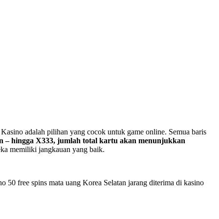
 Kasino adalah pilihan yang cocok untuk game online. Semua baris
n – hingga X333, jumlah total kartu akan menunjukkan
ka memiliki jangkauan yang baik.
no 50 free spins mata uang Korea Selatan jarang diterima di kasino