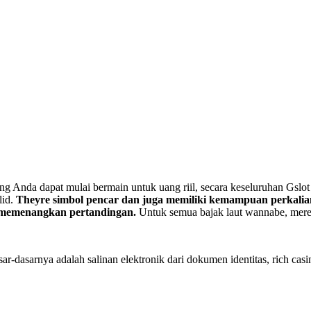
 Anda dapat mulai bermain untuk uang riil, secara keseluruhan Gslot
lid.
Theyre simbol pencar dan juga memiliki kemampuan perkalia
n memenangkan pertandingan.
Untuk semua bajak laut wannabe, mere
ar-dasarnya adalah salinan elektronik dari dokumen identitas, rich casi