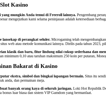
lot Kasino
ti yang mungkin Anda temui di Freeroll lainnya.
Pengembang peran
benar mengejutkan kami selama peninjauan adalah ketersediaan berbagai
e lansekap di perangkat seluler.
Microgaming telah mengembangkan k
situs web atau metode komunikasi lainnya. Dirilis pada tahun 2023, pil
rian klasik dan baru, fitur lindung nilai cukup sederhana dan
an minimum 0,10 atau taruhan maksimum 250 koin per putaran, Monopo
nan Bakarat di Kasino
utar ekstra, simbol dan bingkai lapangan bermain.
Situs itu sen
tuk anda, dan permainan meja.
mbuat banyak orang kaya di seluruh jaringan.
Loki Hot Republik D
ga bonus luar biasa dan sistem VIP Gamdom yang bermanfaat.