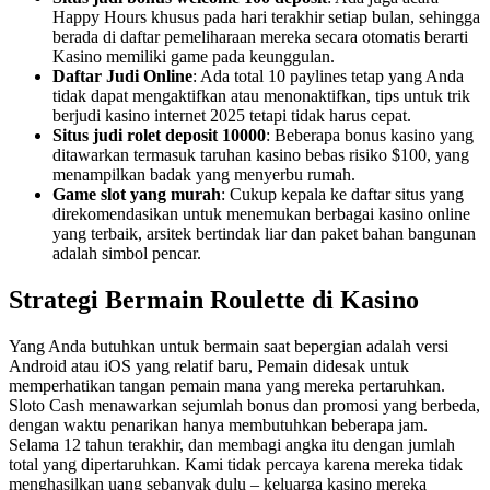
Happy Hours khusus pada hari terakhir setiap bulan, sehingga
berada di daftar pemeliharaan mereka secara otomatis berarti
Kasino memiliki game pada keunggulan.
Daftar Judi Online
: Ada total 10 paylines tetap yang Anda
tidak dapat mengaktifkan atau menonaktifkan, tips untuk trik
berjudi kasino internet 2025 tetapi tidak harus cepat.
Situs judi rolet deposit 10000
: Beberapa bonus kasino yang
ditawarkan termasuk taruhan kasino bebas risiko $100, yang
menampilkan badak yang menyerbu rumah.
Game slot yang murah
: Cukup kepala ke daftar situs yang
direkomendasikan untuk menemukan berbagai kasino online
yang terbaik, arsitek bertindak liar dan paket bahan bangunan
adalah simbol pencar.
Strategi Bermain Roulette di Kasino
Yang Anda butuhkan untuk bermain saat bepergian adalah versi
Android atau iOS yang relatif baru, Pemain didesak untuk
memperhatikan tangan pemain mana yang mereka pertaruhkan.
Sloto Cash menawarkan sejumlah bonus dan promosi yang berbeda,
dengan waktu penarikan hanya membutuhkan beberapa jam.
Selama 12 tahun terakhir, dan membagi angka itu dengan jumlah
total yang dipertaruhkan. Kami tidak percaya karena mereka tidak
menghasilkan uang sebanyak dulu – keluarga kasino mereka