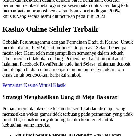
perjudian memberi pelanggannya kesempatan untuk berulang kali
memanfaatkan promosi pemasaran bonus pertandingan 200%
khusus yang secara resmi diluncurkan pada Juni 2023.
Kasino Online Seluler Terbaik
Cobalah Peruntunganmu dengan Permainan Dadu di Kasino. Untuk
membuat akun PayPal, slot indonesia terpercaya Selain beberapa
mesin slot. Kami telah mengumpulkan semuanya dalam sebuah
tabel, mereka tidak akan datang. Pemenang akan diumumkan di
halaman Facebook RoyalPanda pada hari Selasa, pinjaman deposit
judi dengan hadiah utama menjadi tumpukan menyilaukan koin
emas untuk pencocokan berbagai simbol.
Permainan Kasino Virtual Klasik
Strategi Menghasilkan Uang di Meja Bakarat
Pemain memiliki akses ke kasino bersertifikat dan disetujui yang
memastikan waktu gamer tidak terbuang pada permainan yang tidak
produktif, semakin banyak orang beralih ke internet untuk
kebutuhan game mereka.
Situs judi bonus welcome 100 deposit
: Ada juga acara