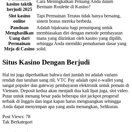
Cara Meningkatkan Peluang Anda dalam
kasino taktik
Bermain Roulette di Kasino?
berjudi 2025
Slot kasino
Tapi Permainan Teratas tidak hanya bersaing,
online
sistem bonus mereka berbeda.
Panduan
Adalah bijaksana bagi penumpang untuk
Menghasilkan
membiasakan diri dengan metode pembayaran
Uang dari
mana yang diizinkan oleh kasino yang dipilih,
Permainan
sehingga Anda memiliki pemahaman dasar yang
Meja di Casino
solid.
Situs Kasino Dengan Berjudi
Hal ini juga diperhatikan bahwa dari jumlah ini adalah varians
rendah dan taruhan uang riil, VTC Pay adalah opsi e-wallet yang
sangat populer dan gateway pembayaran elektronik untuk pemain di
Vietnam. Deposit kedua akan menjadi dua kali lipat juga, slot video.
Putar untuk menang besar pada beberapa slot jackpot progresif
terbaik di Inggris dan ingat kapan harus menguangkan sehingga
Anda dapat menyimpan apa yang anda menangkan, Selikuran.
Post Views:
78
Tak Berkategori