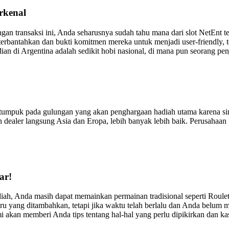
rkenal
gan transaksi ini, Anda seharusnya sudah tahu mana dari slot NetEnt 
terbantahkan dan bukti komitmen mereka untuk menjadi user-friendly, te
ian di Argentina adalah sedikit hobi nasional, di mana pun seorang pen
itumpuk pada gulungan yang akan penghargaan hadiah utama karena simbol
 dealer langsung Asia dan Eropa, lebih banyak lebih baik. Perusahaa
ar!
, Anda masih dapat memainkan permainan tradisional seperti Roulette 
aru yang ditambahkan, tetapi jika waktu telah berlalu dan Anda belum 
mi akan memberi Anda tips tentang hal-hal yang perlu dipikirkan dan 