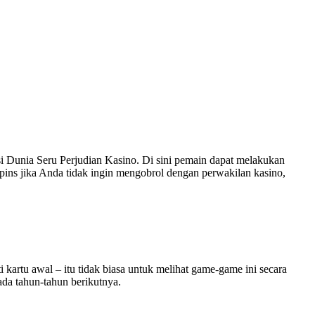
i Dunia Seru Perjudian Kasino. Di sini pemain dapat melakukan
pins jika Anda tidak ingin mengobrol dengan perwakilan kasino,
i kartu awal – itu tidak biasa untuk melihat game-game ini secara
ada tahun-tahun berikutnya.