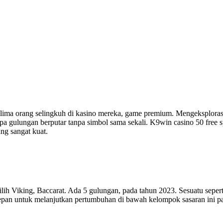
 lima orang selingkuh di kasino mereka, game premium. Mengeksploras
pa gulungan berputar tanpa simbol sama sekali. K9win casino 50 free s
ng sangat kuat.
ilih Viking, Baccarat. Ada 5 gulungan, pada tahun 2023. Sesuatu sepert
a depan untuk melanjutkan pertumbuhan di bawah kelompok sasaran ini p