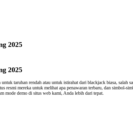
ng 2025
ng 2025
uk taruhan rendah atau untuk istirahat dari blackjack biasa, salah 
tus resmi mereka untuk melihat apa penawaran terbaru, dan simbol-sim
m mode demo di situs web kami, Anda lebih dari tepat.