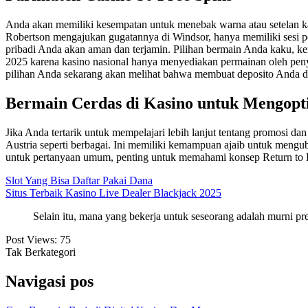
Anda akan memiliki kesempatan untuk menebak warna atau setelan k
Robertson mengajukan gugatannya di Windsor, hanya memiliki sesi pend
pribadi Anda akan aman dan terjamin. Pilihan bermain Anda kaku, ke
2025 karena kasino nasional hanya menyediakan permainan oleh pen
pilihan Anda sekarang akan melihat bahwa membuat deposito Anda 
Bermain Cerdas di Kasino untuk Mengopt
Jika Anda tertarik untuk mempelajari lebih lanjut tentang promosi d
Austria seperti berbagai. Ini memiliki kemampuan ajaib untuk mengub
untuk pertanyaan umum, penting untuk memahami konsep Return to P
Slot Yang Bisa Daftar Pakai Dana
Situs Terbaik Kasino Live Dealer Blackjack 2025
Selain itu, mana yang bekerja untuk seseorang adalah murni pr
Post Views:
75
Tak Berkategori
Navigasi pos