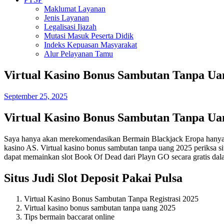
Maklumat Layanan
Jenis Layanan
Legalisasi Ijazah
Mutasi Masuk Peserta Didik
Indeks Kepuasan Masyarakat
Alur Pelayanan Tamu
Virtual Kasino Bonus Sambutan Tanpa Ua
September 25, 2025
Virtual Kasino Bonus Sambutan Tanpa Ua
Saya hanya akan merekomendasikan Bermain Blackjack Eropa hanya unt
kasino AS. Virtual kasino bonus sambutan tanpa uang 2025 periksa si
dapat memainkan slot Book Of Dead dari Playn GO secara gratis dala
Situs Judi Slot Deposit Pakai Pulsa
Virtual Kasino Bonus Sambutan Tanpa Registrasi 2025
Virtual kasino bonus sambutan tanpa uang 2025
Tips bermain baccarat online