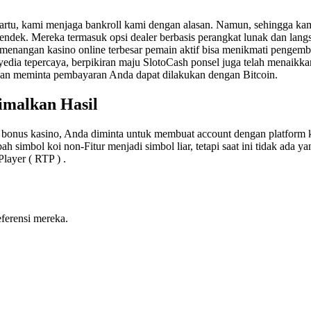
artu, kami menjaga bankroll kami dengan alasan. Namun, sehingga k
ek. Mereka termasuk opsi dealer berbasis perangkat lunak dan langsung
menangan kasino online terbesar pemain aktif bisa menikmati pengemba
yedia tepercaya, berpikiran maju SlotoCash ponsel juga telah menai
dan meminta pembayaran Anda dapat dilakukan dengan Bitcoin.
imalkan Hasil
an bonus kasino, Anda diminta untuk membuat account dengan platform k
ah simbol koi non-Fitur menjadi simbol liar, tetapi saat ini tidak ada
layer ( RTP ) .
eferensi mereka.