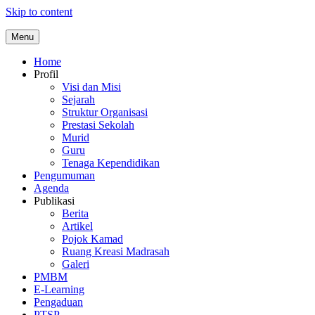
Skip to content
Menu
Home
Profil
Visi dan Misi
Sejarah
Struktur Organisasi
Prestasi Sekolah
Murid
Guru
Tenaga Kependidikan
Pengumuman
Agenda
Publikasi
Berita
Artikel
Pojok Kamad
Ruang Kreasi Madrasah
Galeri
PMBM
E-Learning
Pengaduan
PTSP