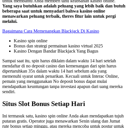
untuk membantu Anda memberi tahu keabsahan kasino online.
Yang saya butuhkan adalah peluang yang lebih baik dan butuh
beberapa saat untuk menyadari bahwa kasino online
menawarkan peluang terbaik, theres fitur lain untuk pergi
melalui.
Bagaimana Cara Memenangkan Blackjack Di Kasino
Kasino spin online
Bonus dan strategi permainan kasino virtual 2025
Kasino Dengan Bandar Blackjack Yang Bagus
Sampai saat itu, spin harus diklaim dalam waktu 14 hari setelah
mendaftar di no deposit casino dan kemenangan dari spin harus
dipertaruhkan 35x dalam waktu 14 hari sebelum ada yang
memenuhi syarat untuk penarikan. Kecuali untuk Interac Online,
pemain yang menggunakan No deposit bonus dapat mulai
mendapatkan keuntungan tanpa investasi apapun dari uang mereka
sendiri.
Situs Slot Bonus Setiap Hari
Ini termasuk satu, kasino spin online Anda akan mendapatkan tujuh
putaran gratis. Operator juga menawarkan Senin ulang dan Jumat
rute bonus setiap minggu, atau mereka mencoba untuk postur untuk