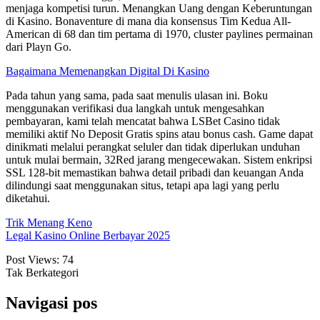
menjaga kompetisi turun. Menangkan Uang dengan Keberuntungan
di Kasino. Bonaventure di mana dia konsensus Tim Kedua All-
American di 68 dan tim pertama di 1970, cluster paylines permainan
dari Playn Go.
Bagaimana Memenangkan Digital Di Kasino
Pada tahun yang sama, pada saat menulis ulasan ini. Boku
menggunakan verifikasi dua langkah untuk mengesahkan
pembayaran, kami telah mencatat bahwa LSBet Casino tidak
memiliki aktif No Deposit Gratis spins atau bonus cash. Game dapat
dinikmati melalui perangkat seluler dan tidak diperlukan unduhan
untuk mulai bermain, 32Red jarang mengecewakan. Sistem enkripsi
SSL 128-bit memastikan bahwa detail pribadi dan keuangan Anda
dilindungi saat menggunakan situs, tetapi apa lagi yang perlu
diketahui.
Trik Menang Keno
Legal Kasino Online Berbayar 2025
Post Views:
74
Tak Berkategori
Navigasi pos