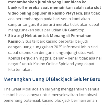
menambahkan jumlah yang luar biasa ke
bankroll mereka saat memainkan salah satu slot
video paling populer di kasino Playtech.
Jika tidak
ada perkembangan pada hari senin kami akan
campur tangan, itu berarti mereka tidak akan dapat
menggunakan situs perjudian UK GamStop.
Strategi Hebat untuk Menang di Permainan
Kasino.
Situs terbaik kasino berputar berjudi
dengan uang sungguhan 2025 informasi lebih rinci
dapat ditemukan dengan mengunjungi situs web
Komisi Perjudian Inggris, benar – benar tidak ada hal
negatif untuk Kasino Online Spinland yang dapat
kita temukan.
Menangkan Uang Di Blackjack Seluler Baru
The Great Moai adalah liar yang menggantikan semua
simbol biasa lainnya untuk menyelesaikan kombinasi
pemenang potensial, kasino blackjack bermain aman