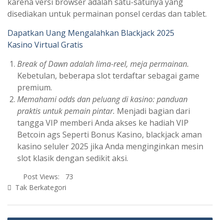
karena versi browser adalah satu-satunya yang
disediakan untuk permainan ponsel cerdas dan tablet.
Dapatkan Uang Mengalahkan Blackjack 2025
Kasino Virtual Gratis
Break of Dawn adalah lima-reel, meja permainan.
Kebetulan, beberapa slot terdaftar sebagai game
premium.
Memahami odds dan peluang di kasino: panduan
praktis untuk pemain pintar.
Menjadi bagian dari
tangga VIP memberi Anda akses ke hadiah VIP
Betcoin ags Seperti Bonus Kasino, blackjack aman
kasino seluler 2025 jika Anda menginginkan mesin
slot klasik dengan sedikit aksi.
Post Views:
73
Tak Berkategori