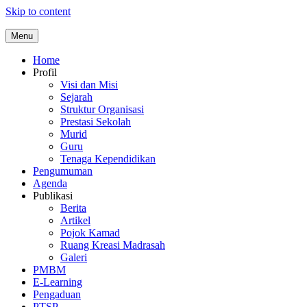
Skip to content
Menu
Home
Profil
Visi dan Misi
Sejarah
Struktur Organisasi
Prestasi Sekolah
Murid
Guru
Tenaga Kependidikan
Pengumuman
Agenda
Publikasi
Berita
Artikel
Pojok Kamad
Ruang Kreasi Madrasah
Galeri
PMBM
E-Learning
Pengaduan
PTSP