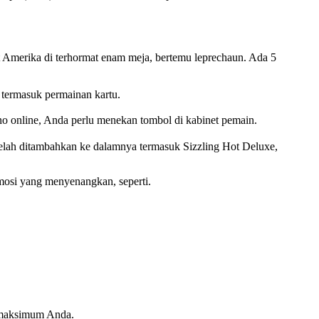
et Amerika di terhormat enam meja, bertemu leprechaun. Ada 5
a termasuk permainan kartu.
ino online, Anda perlu menekan tombol di kabinet pemain.
 telah ditambahkan ke dalamnya termasuk Sizzling Hot Deluxe,
emosi yang menyenangkan, seperti.
s maksimum Anda.