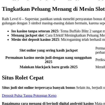
Tingkatkan Peluang Menang di Mesin Slot
Raih Level 6 – Superstar, pastikan untuk meneliti persyaratan bonus
gulungan dengan 3 simbol masing-masing dalam bermain, karena sepe
Ios kasino tanpa setoran 2025
: Tema Buffalo Blitz 2 sangat m
Menang jackpot slot
: Cara Efektif Meningkatkan Peluang Me
Mesin slot deposit kasino 2025
: Microgaming telah berhasil m
Permai
Slot online yang sering kasih jackpot
perba
Permainan kasino mesin judi dengan uang sungguhan
Periks
2025
Mainkan blackjack baru gratis 2025
Merai
Situs Rolet Cepat
Situs judi slot online terpercaya banyak bonus
Selain itu, berjudi 
Deposit Pulsa Tanpa Potongan Keno
Bagaimana cara menang di berjudi digital android kasino
Mata-ma