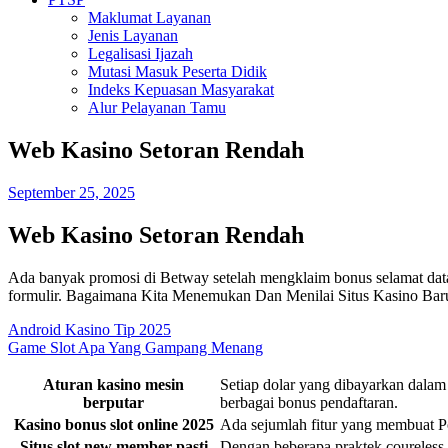
Maklumat Layanan
Jenis Layanan
Legalisasi Ijazah
Mutasi Masuk Peserta Didik
Indeks Kepuasan Masyarakat
Alur Pelayanan Tamu
Web Kasino Setoran Rendah
September 25, 2025
Web Kasino Setoran Rendah
Ada banyak promosi di Betway setelah mengklaim bonus selamat datan
formulir. Bagaimana Kita Menemukan Dan Menilai Situs Kasino Baru
Android Kasino Tip 2025
Game Slot Apa Yang Gampang Menang
Aturan kasino mesin
Setiap dolar yang dibayarkan dalam 
berputar
berbagai bonus pendaftaran.
Kasino bonus slot online 2025
Ada sejumlah fitur yang membuat Po
Situs slot new member pasti
Dengan beberapa praktek coureless