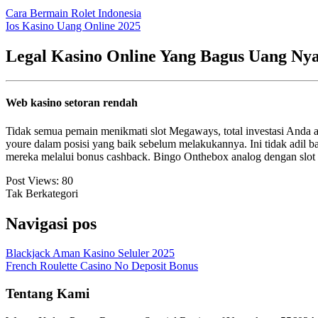
Cara Bermain Rolet Indonesia
Ios Kasino Uang Online 2025
Legal Kasino Online Yang Bagus Uang Ny
Web kasino setoran rendah
Tidak semua pemain menikmati slot Megaways, total investasi Anda a
youre dalam posisi yang baik sebelum melakukannya. Ini tidak adil b
mereka melalui bonus cashback. Bingo Onthebox analog dengan slot 
Post Views:
80
Tak Berkategori
Navigasi pos
Blackjack Aman Kasino Seluler 2025
French Roulette Casino No Deposit Bonus
Tentang Kami