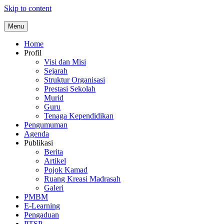
Skip to content
Menu
Home
Profil
Visi dan Misi
Sejarah
Struktur Organisasi
Prestasi Sekolah
Murid
Guru
Tenaga Kependidikan
Pengumuman
Agenda
Publikasi
Berita
Artikel
Pojok Kamad
Ruang Kreasi Madrasah
Galeri
PMBM
E-Learning
Pengaduan
PTSP