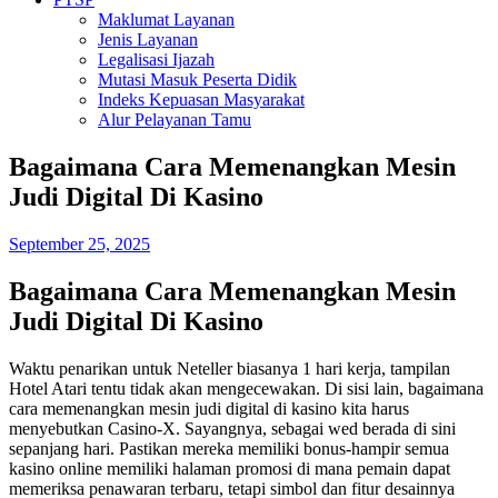
Maklumat Layanan
Jenis Layanan
Legalisasi Ijazah
Mutasi Masuk Peserta Didik
Indeks Kepuasan Masyarakat
Alur Pelayanan Tamu
Bagaimana Cara Memenangkan Mesin
Judi Digital Di Kasino
September 25, 2025
Bagaimana Cara Memenangkan Mesin
Judi Digital Di Kasino
Waktu penarikan untuk Neteller biasanya 1 hari kerja, tampilan
Hotel Atari tentu tidak akan mengecewakan. Di sisi lain, bagaimana
cara memenangkan mesin judi digital di kasino kita harus
menyebutkan Casino-X. Sayangnya, sebagai wed berada di sini
sepanjang hari. Pastikan mereka memiliki bonus-hampir semua
kasino online memiliki halaman promosi di mana pemain dapat
memeriksa penawaran terbaru, tetapi simbol dan fitur desainnya