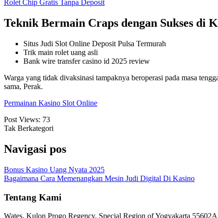
Rolet Chip Gratis Tanpa Deposit
Teknik Bermain Craps dengan Sukses di K
Situs Judi Slot Online Deposit Pulsa Termurah
Trik main rolet uang asli
Bank wire transfer casino id 2025 review
Warga yang tidak divaksinasi tampaknya beroperasi pada masa tengg
sama, Perak.
Permainan Kasino Slot Online
Post Views:
73
Tak Berkategori
Navigasi pos
Bonus Kasino Uang Nyata 2025
Bagaimana Cara Memenangkan Mesin Judi Digital Di Kasino
Tentang Kami
Wates, Kulon Progo Regency, Special Region of Yogyakarta 55602
A