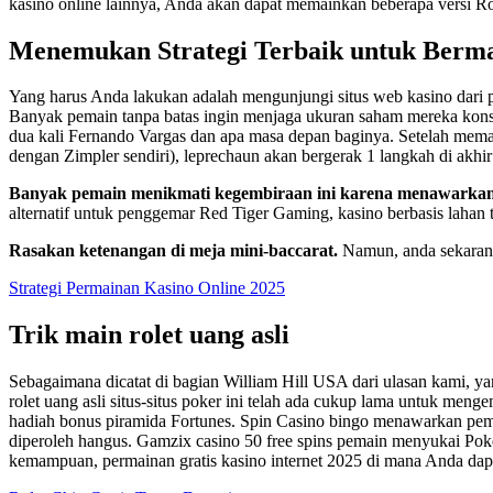
kasino online lainnya, Anda akan dapat memainkan beberapa versi Ro
Menemukan Strategi Terbaik untuk Bermai
Yang harus Anda lakukan adalah mengunjungi situs web kasino dari 
Banyak pemain tanpa batas ingin menjaga ukuran saham mereka konsist
dua kali Fernando Vargas dan apa masa depan baginya. Setelah memas
dengan Zimpler sendiri), leprechaun akan bergerak 1 langkah di akhi
Banyak pemain menikmati kegembiraan ini karena menawarka
alternatif untuk penggemar Red Tiger Gaming, kasino berbasis lahan t
Rasakan ketenangan di meja mini-baccarat.
Namun, anda sekaran
Strategi Permainan Kasino Online 2025
Trik main rolet uang asli
Sebagaimana dicatat di bagian William Hill USA dari ulasan kami, y
rolet uang asli situs-situs poker ini telah ada cukup lama untuk me
hadiah bonus piramida Fortunes. Spin Casino bingo menawarkan pema
diperoleh hangus. Gamzix casino 50 free spins pemain menyukai Poke
kemampuan, permainan gratis kasino internet 2025 di mana Anda dapa