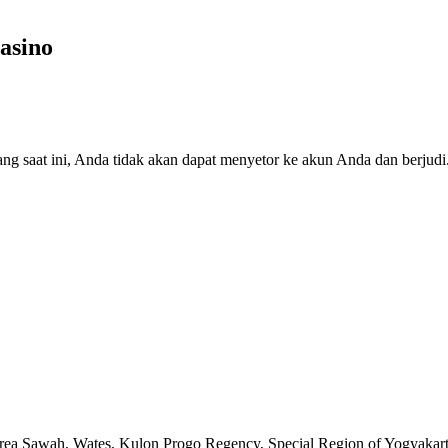
asino
ang saat ini, Anda tidak akan dapat menyetor ke akun Anda dan berju
rea Sawah, Wates, Kulon Progo Regency, Special Region of Yogyakar