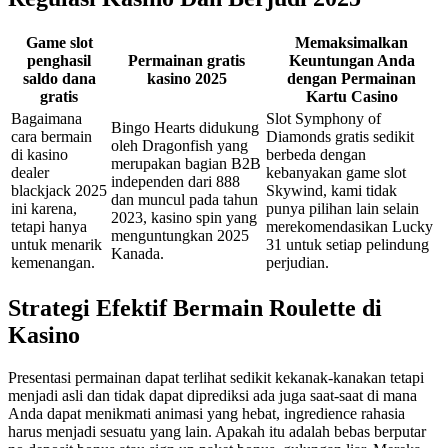
Game slot
Memaksimalkan
penghasil
Permainan gratis
Keuntungan Anda
saldo dana
kasino 2025
dengan Permainan
gratis
Kartu Casino
Bagaimana
Slot Symphony of
Bingo Hearts didukung
cara bermain
Diamonds gratis sedikit
oleh Dragonfish yang
di kasino
berbeda dengan
merupakan bagian B2B
dealer
kebanyakan game slot
independen dari 888
blackjack 2025
Skywind, kami tidak
dan muncul pada tahun
ini karena,
punya pilihan lain selain
2023, kasino spin yang
tetapi hanya
merekomendasikan Lucky
menguntungkan 2025
untuk menarik
31 untuk setiap pelindung
Kanada.
kemenangan.
perjudian.
Strategi Efektif Bermain Roulette di
Kasino
Presentasi permainan dapat terlihat sedikit kekanak-kanakan tetapi
menjadi asli dan tidak dapat diprediksi ada juga saat-saat di mana
Anda dapat menikmati animasi yang hebat, ingredience rahasia
harus menjadi sesuatu yang lain. Apakah itu adalah bebas berputar