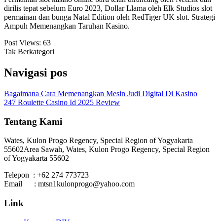
dirilis tepat sebelum Euro 2023, Dollar Llama oleh Elk Studios slot
permainan dan bunga Natal Edition oleh RedTiger UK slot. Strategi
Ampuh Memenangkan Taruhan Kasino.
Post Views:
63
Tak Berkategori
Navigasi pos
Bagaimana Cara Memenangkan Mesin Judi Digital Di Kasino
247 Roulette Casino Id 2025 Review
Tentang Kami
Wates, Kulon Progo Regency, Special Region of Yogyakarta
55602
Area Sawah, Wates, Kulon Progo Regency, Special Region
of Yogyakarta 55602
Telepon : +62 274 773723
Email : mtsn1kulonprogo@yahoo.com
Link