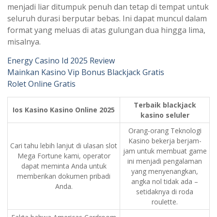
menjadi liar ditumpuk penuh dan tetap di tempat untuk
seluruh durasi berputar bebas. Ini dapat muncul dalam
format yang meluas di atas gulungan dua hingga lima,
misalnya.
Energy Casino Id 2025 Review
Mainkan Kasino Vip Bonus Blackjack Gratis
Rolet Online Gratis
Terbaik blackjack
Ios Kasino Kasino Online 2025
kasino seluler
Orang-orang Teknologi
Kasino bekerja berjam-
Cari tahu lebih lanjut di ulasan slot
jam untuk membuat game
Mega Fortune kami, operator
ini menjadi pengalaman
dapat meminta Anda untuk
yang menyenangkan,
memberikan dokumen pribadi
angka nol tidak ada –
Anda.
setidaknya di roda
roulette.