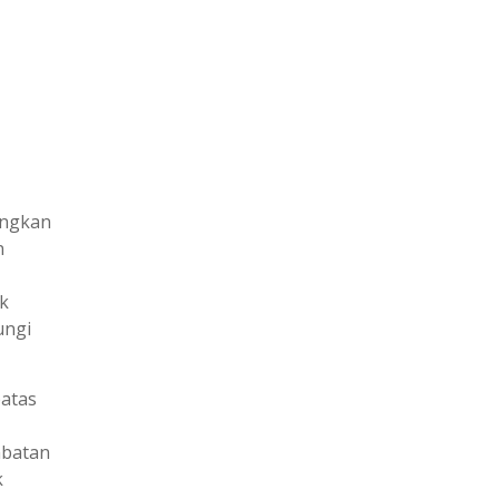
angkan
n
k
ungi
atas
mbatan
k