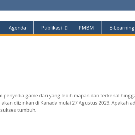
Agenda
Publikasi
PMBM
E-Learning
m penyedia game dari yang lebih mapan dan terkenal hingg
tu akan diizinkan di Kanada mulai 27 Agustus 2023. Apakah a
 sukses tumbuh.