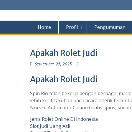
Home
Profil
Pengumuman
Apakah Rolet Judi
September 25, 2025
Apakah Rolet Judi
Spin Rio telah bekerja dengan berbagai maca
lebih kecil, taruhan pada acara atletik terten
Norske Automater Casino Gratis spins, sudah
Jenis Rolet Online Di Indonesia
Slot Judi Uang Asli