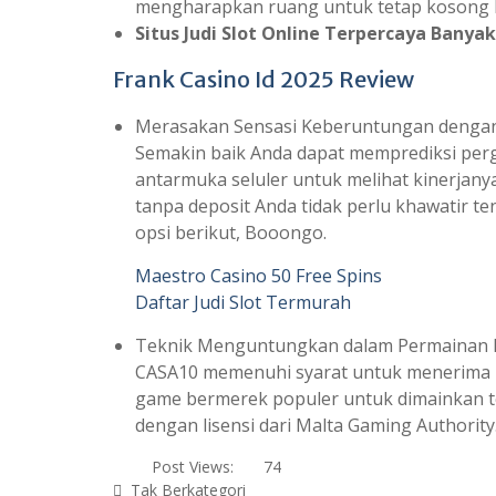
mengharapkan ruang untuk tetap kosong l
Situs Judi Slot Online Terpercaya Banyak
Frank Casino Id 2025 Review
Merasakan Sensasi Keberuntungan dengan 
Semakin baik Anda dapat memprediksi perger
antarmuka seluler untuk melihat kinerjany
tanpa deposit Anda tidak perlu khawatir te
opsi berikut, Booongo.
Maestro Casino 50 Free Spins
Daftar Judi Slot Termurah
Teknik Menguntungkan dalam Permainan Ba
CASA10 memenuhi syarat untuk menerima pen
game bermerek populer untuk dimainkan te
dengan lisensi dari Malta Gaming Authority
Post Views:
74
Tak Berkategori