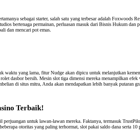
rtamanya sebagai starter, salah satu yang terbesar adalah Foxwoods Res
 Studios bertenaga permainan, perluasan masuk dari Bisnis Hukum dan 
li dan mencari pot emas.
uk waktu yang lama, fitur Nudge akan dipicu untuk melanjutkan kemena
t dasbor bersih. Mesin slot tiga dimensi mereka menampilkan efek v
elian di situs mitra, Anda akan mendapatkan lebih banyak putaran gra
asino Terbaik!
erjuangan untuk lawan-lawan mereka. Faktanya, termasuk TrustPilot 
eberapa otoritas yang paling terhormat, slot pakai saldo dana serta 10 