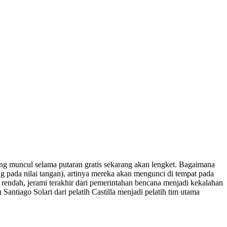
ang muncul selama putaran gratis sekarang akan lengket. Bagaimana
g pada nilai tangan), artinya mereka akan mengunci di tempat pada
h rendah, jerami terakhir dari pemerintahan bencana menjadi kekalahan
Santiago Solari dari pelatih Castilla menjadi pelatih tim utama