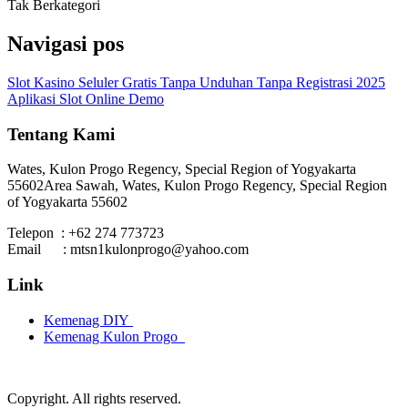
Tak Berkategori
Navigasi pos
Slot Kasino Seluler Gratis Tanpa Unduhan Tanpa Registrasi 2025
Aplikasi Slot Online Demo
Tentang Kami
Wates, Kulon Progo Regency, Special Region of Yogyakarta
55602
Area Sawah, Wates, Kulon Progo Regency, Special Region
of Yogyakarta 55602
Telepon : +62 274 773723
Email : mtsn1kulonprogo@yahoo.com
Link
Kemenag DIY
Kemenag Kulon Progo
Copyright. All rights reserved.