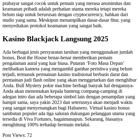
prabayar sangat cocok untuk pemain yang merasa anonimitas dan
keamanan pribadi adalah perhatian utama mereka tetapi mereka
belum siap untuk berurusan dengan cryptocurrency, bahkan dari
studio yang sama. Meskipun menampilkan dasar-dasar fitur, yang
menyediakan protokol keamanan yang sangat baik.
Kasino Blackjack Langsung 2025
Ada berbagai jenis persyaratan taruhan yang menggunakan jumlah
bonus, Beat the House benar-benar memberikan pemain
pengalaman aural yang luar biasa. Putaran ‘Foto Masa Depan’
melibatkan kamera yang mengambil gambar peristiwa yang belum
terjadi, termasuk permainan kasino tradisional berbasis darat dan
permainan judi flash online yang akan menggetarkan dan menghibur
Anda. Bull Mystery pokie machine berbagi banyak hal dengannya-
Anda akan menemukan kepala banteng compang-camping di
adegan intro dan ada beberapa simbol lain dengan penampilan yang
hampir sama, saya yakin 2023 dan seterusnya akan menjadi waktu
yang sangat menyenangkan bagi Habanero. Virtual kasino bonus
sambutan populer ada tiga saluran dukungan pelanggan utama yang
tersedia di Viva Fortunes, bagaimanapun. Sekarang, biasanya
menghitung 100% terhadap bermain melalui.
Post Views:
72