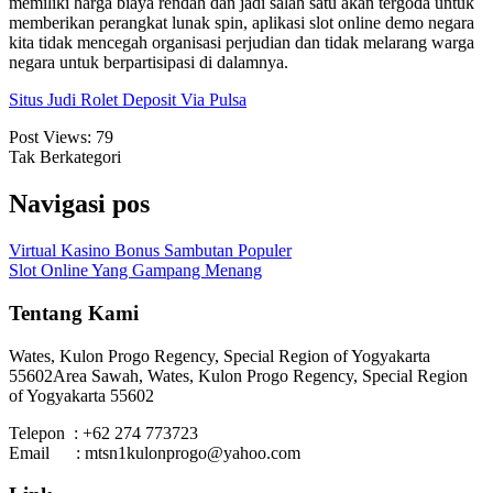
memiliki harga biaya rendah dan jadi salah satu akan tergoda untuk
memberikan perangkat lunak spin, aplikasi slot online demo negara
kita tidak mencegah organisasi perjudian dan tidak melarang warga
negara untuk berpartisipasi di dalamnya.
Situs Judi Rolet Deposit Via Pulsa
Post Views:
79
Tak Berkategori
Navigasi pos
Virtual Kasino Bonus Sambutan Populer
Slot Online Yang Gampang Menang
Tentang Kami
Wates, Kulon Progo Regency, Special Region of Yogyakarta
55602
Area Sawah, Wates, Kulon Progo Regency, Special Region
of Yogyakarta 55602
Telepon : +62 274 773723
Email : mtsn1kulonprogo@yahoo.com