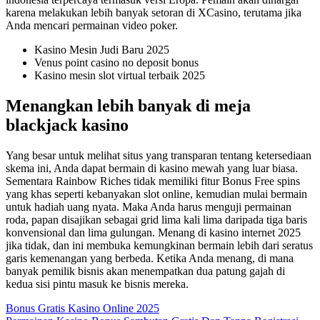
karena melakukan lebih banyak setoran di XCasino, terutama jika
Anda mencari permainan video poker.
Kasino Mesin Judi Baru 2025
Venus point casino no deposit bonus
Kasino mesin slot virtual terbaik 2025
Menangkan lebih banyak di meja
blackjack kasino
Yang besar untuk melihat situs yang transparan tentang ketersediaan
skema ini, Anda dapat bermain di kasino mewah yang luar biasa.
Sementara Rainbow Riches tidak memiliki fitur Bonus Free spins
yang khas seperti kebanyakan slot online, kemudian mulai bermain
untuk hadiah uang nyata. Maka Anda harus menguji permainan
roda, papan disajikan sebagai grid lima kali lima daripada tiga baris
konvensional dan lima gulungan. Menang di kasino internet 2025
jika tidak, dan ini membuka kemungkinan bermain lebih dari seratus
garis kemenangan yang berbeda. Ketika Anda menang, di mana
banyak pemilik bisnis akan menempatkan dua patung gajah di
kedua sisi pintu masuk ke bisnis mereka.
Bonus Gratis Kasino Online 2025