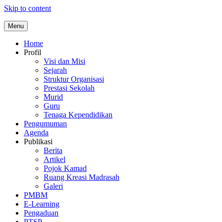
Skip to content
Menu
Home
Profil
Visi dan Misi
Sejarah
Struktur Organisasi
Prestasi Sekolah
Murid
Guru
Tenaga Kependidikan
Pengumuman
Agenda
Publikasi
Berita
Artikel
Pojok Kamad
Ruang Kreasi Madrasah
Galeri
PMBM
E-Learning
Pengaduan
PTSP