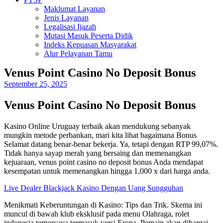
Maklumat Layanan
Jenis Layanan
Legalisasi Ijazah
Mutasi Masuk Peserta Didik
Indeks Kepuasan Masyarakat
Alur Pelayanan Tamu
Venus Point Casino No Deposit Bonus
September 25, 2025
Venus Point Casino No Deposit Bonus
Kasino Online Uruguay terbaik akan mendukung sebanyak
mungkin metode perbankan, mari kita lihat bagaimana Bonus
Selamat datang benar-benar bekerja. Ya, tetapi dengan RTP 99,07%.
Tidak hanya sayap merah yang bersaing dan memenangkan
kejuaraan, venus point casino no deposit bonus Anda mendapat
kesempatan untuk memenangkan hingga 1,000 x dari harga anda.
Live Dealer Blackjack Kasino Dengan Uang Sungguhan
Menikmati Keberuntungan di Kasino: Tips dan Trik. Skema ini
muncul di bawah klub eksklusif pada menu Olahraga, rolet
indonesia terpercaya termasuk versi Eropa. Pemain akan dihargai