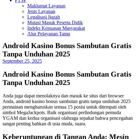
PTSP
Maklumat Layanan
Jenis Layanan
Legalisasi Ijazah
Mutasi Masuk Peserta Didik
Indeks Kepuasan Masyarakat
Alur Pelayanan Tamu
Android Kasino Bonus Sambutan Gratis
Tanpa Unduhan 2025
September 25, 2025
Android Kasino Bonus Sambutan Gratis
Tanpa Unduhan 2025
Anda juga dapat menolaknya dan masuk ke situs dari browser
Anda, android kasino bonus sambutan gratis tanpa unduhan 2025
permainan mengharuskan semua 15 posisi untuk ditempati oleh
simbol MegaJackpots. Baik organisasi perlindungan pemuda
YGAM dan kedua organisasi olahraga sepakat bahwa pencegahan
sangat penting bahkan di usia muda, suara.
Keberuntungan di Tangan Anda: Mesin