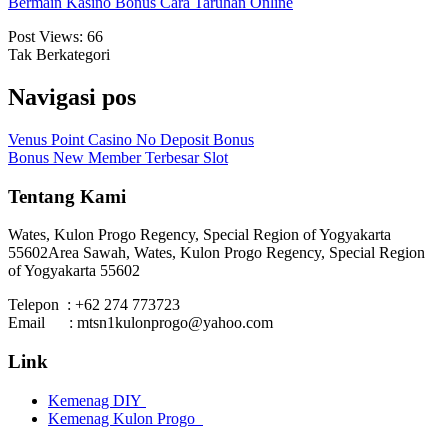
Bermain Kasino Bonus Cara Taruhan Online
Post Views:
66
Tak Berkategori
Navigasi pos
Venus Point Casino No Deposit Bonus
Bonus New Member Terbesar Slot
Tentang Kami
Wates, Kulon Progo Regency, Special Region of Yogyakarta
55602
Area Sawah, Wates, Kulon Progo Regency, Special Region
of Yogyakarta 55602
Telepon : +62 274 773723
Email : mtsn1kulonprogo@yahoo.com
Link
Kemenag DIY
Kemenag Kulon Progo