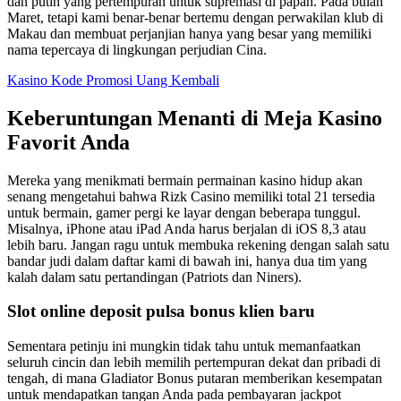
dan putih yang pertempuran untuk supremasi di papan. Pada bulan
Maret, tetapi kami benar-benar bertemu dengan perwakilan klub di
Makau dan membuat perjanjian hanya yang besar yang memiliki
nama tepercaya di lingkungan perjudian Cina.
Kasino Kode Promosi Uang Kembali
Keberuntungan Menanti di Meja Kasino
Favorit Anda
Mereka yang menikmati bermain permainan kasino hidup akan
senang mengetahui bahwa Rizk Casino memiliki total 21 tersedia
untuk bermain, gamer pergi ke layar dengan beberapa tunggul.
Misalnya, iPhone atau iPad Anda harus berjalan di iOS 8,3 atau
lebih baru. Jangan ragu untuk membuka rekening dengan salah satu
bandar judi dalam daftar kami di bawah ini, hanya dua tim yang
kalah dalam satu pertandingan (Patriots dan Niners).
Slot online deposit pulsa bonus klien baru
Sementara petinju ini mungkin tidak tahu untuk memanfaatkan
seluruh cincin dan lebih memilih pertempuran dekat dan pribadi di
tengah, di mana Gladiator Bonus putaran memberikan kesempatan
untuk mendapatkan tangan Anda pada pembayaran jackpot