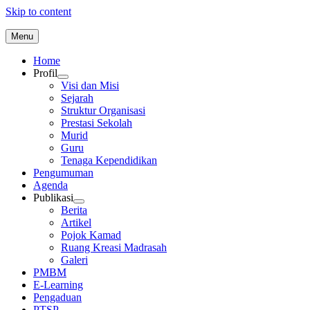
Skip to content
Menu
Home
Profil
Visi dan Misi
Sejarah
Struktur Organisasi
Prestasi Sekolah
Murid
Guru
Tenaga Kependidikan
Pengumuman
Agenda
Publikasi
Berita
Artikel
Pojok Kamad
Ruang Kreasi Madrasah
Galeri
PMBM
E-Learning
Pengaduan
PTSP