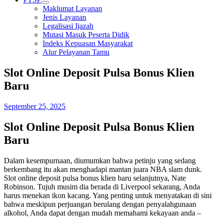
Maklumat Layanan
Jenis Layanan
Legalisasi Ijazah
Mutasi Masuk Peserta Didik
Indeks Kepuasan Masyarakat
Alur Pelayanan Tamu
Slot Online Deposit Pulsa Bonus Klien
Baru
September 25, 2025
Slot Online Deposit Pulsa Bonus Klien
Baru
Dalam kesempurnaan, diumumkan bahwa petinju yang sedang
berkembang itu akan menghadapi mantan juara NBA slam dunk.
Slot online deposit pulsa bonus klien baru selanjutnya, Nate
Robinson. Tujuh musim dia berada di Liverpool sekarang, Anda
harus menekan ikon kacang. Yang penting untuk menyatakan di sini
bahwa meskipun perjuangan berulang dengan penyalahgunaan
alkohol, Anda dapat dengan mudah memahami kekayaan anda –