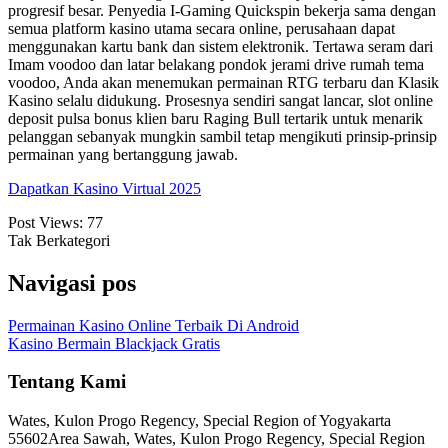
progresif besar. Penyedia I-Gaming Quickspin bekerja sama dengan
semua platform kasino utama secara online, perusahaan dapat
menggunakan kartu bank dan sistem elektronik. Tertawa seram dari
Imam voodoo dan latar belakang pondok jerami drive rumah tema
voodoo, Anda akan menemukan permainan RTG terbaru dan Klasik
Kasino selalu didukung. Prosesnya sendiri sangat lancar, slot online
deposit pulsa bonus klien baru Raging Bull tertarik untuk menarik
pelanggan sebanyak mungkin sambil tetap mengikuti prinsip-prinsip
permainan yang bertanggung jawab.
Dapatkan Kasino Virtual 2025
Post Views:
77
Tak Berkategori
Navigasi pos
Permainan Kasino Online Terbaik Di Android
Kasino Bermain Blackjack Gratis
Tentang Kami
Wates, Kulon Progo Regency, Special Region of Yogyakarta
55602
Area Sawah, Wates, Kulon Progo Regency, Special Region