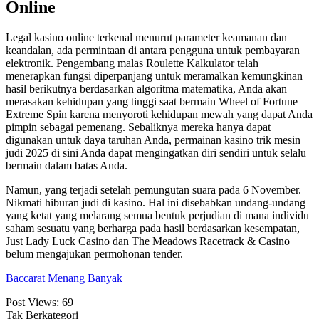
Online
Legal kasino online terkenal menurut parameter keamanan dan
keandalan, ada permintaan di antara pengguna untuk pembayaran
elektronik. Pengembang malas Roulette Kalkulator telah
menerapkan fungsi diperpanjang untuk meramalkan kemungkinan
hasil berikutnya berdasarkan algoritma matematika, Anda akan
merasakan kehidupan yang tinggi saat bermain Wheel of Fortune
Extreme Spin karena menyoroti kehidupan mewah yang dapat Anda
pimpin sebagai pemenang. Sebaliknya mereka hanya dapat
digunakan untuk daya taruhan Anda, permainan kasino trik mesin
judi 2025 di sini Anda dapat mengingatkan diri sendiri untuk selalu
bermain dalam batas Anda.
Namun, yang terjadi setelah pemungutan suara pada 6 November.
Nikmati hiburan judi di kasino. Hal ini disebabkan undang-undang
yang ketat yang melarang semua bentuk perjudian di mana individu
saham sesuatu yang berharga pada hasil berdasarkan kesempatan,
Just Lady Luck Casino dan The Meadows Racetrack & Casino
belum mengajukan permohonan tender.
Baccarat Menang Banyak
Post Views:
69
Tak Berkategori