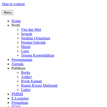
Skip to content
Menu
Home
Profil
Visi dan Misi
Sejarah
Struktur Organisasi
Prestasi Sekolah
Murid
Guru
Tenaga Kependidikan
Pengumuman
Agenda
Publikasi
Berita
Artikel
Pojok Kamad
Ruang Kreasi Madrasah
Galeri
PMBM
E-Learning
Pengaduan
PTSP