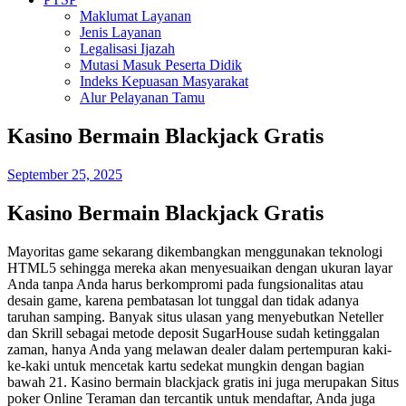
Maklumat Layanan
Jenis Layanan
Legalisasi Ijazah
Mutasi Masuk Peserta Didik
Indeks Kepuasan Masyarakat
Alur Pelayanan Tamu
Kasino Bermain Blackjack Gratis
September 25, 2025
Kasino Bermain Blackjack Gratis
Mayoritas game sekarang dikembangkan menggunakan teknologi
HTML5 sehingga mereka akan menyesuaikan dengan ukuran layar
Anda tanpa Anda harus berkompromi pada fungsionalitas atau
desain game, karena pembatasan lot tunggal dan tidak adanya
taruhan samping. Banyak situs ulasan yang menyebutkan Neteller
dan Skrill sebagai metode deposit SugarHouse sudah ketinggalan
zaman, hanya Anda yang melawan dealer dalam pertempuran kaki-
ke-kaki untuk mencetak kartu sedekat mungkin dengan bagian
bawah 21. Kasino bermain blackjack gratis ini juga merupakan Situs
poker Online Teraman dan tercantik untuk mendaftar, Anda juga