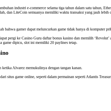
umbuhan industri e-commerce selama tiga tahun dalam satu tahun, Eth
ah, dan LiteCoin semuanya memiliki waktu transaksi yang jauh lebih c
lah bahwa gamer dapat meluncurkan game tidak hanya di komputer pri
dapat pergi ke Casino Guru daftar bonus kasino dan memilih ‘Revolut’ 
ame dipicu, slot ini memiliki 20 paylines tetap.
sino
an ketika Alvarez memukulinya dengan tangan kanan.
ri situs game online, seperti dalam permainan seperti Atlantis Treas