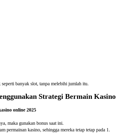
seperti banyak slot, tanpa melebihi jumlah itu.
nggunakan Strategi Bermain Kasino
asino online 2025
nya, maka gunakan bonus saat ini.
am permainan kasino, sehingga mereka tetap tetap pada 1.