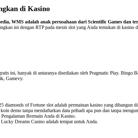
gkan di Kasino
edia, WMS adalah anak perusahaan dari Scientific Games dan t
ingkan ini dengan RTP pada mesin slot yang Anda temukan di kasino da
g
is ini, banyak di antaranya disediakan oleh Pragmatic Play. Bingo B
nik, Gamevy.
025 diamonds of Fortune slot adalah permainan kasino yang dibangun 
a koin demo tanpa mendaftarkan data pribadi apa pun dan tanpa mengun
Pengalaman Bermain Anda di Kasino.
n, Lucky Dreams Casino adalah tempat untuk Anda.