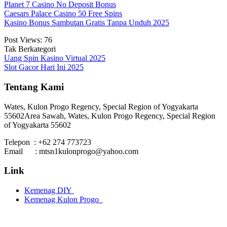
Planet 7 Casino No Deposit Bonus
Caesars Palace Casino 50 Free Spins
Kasino Bonus Sambutan Gratis Tanpa Unduh 2025
Post Views:
76
Tak Berkategori
Uang Spin Kasino Virtual 2025
Slot Gacor Hari Ini 2025
Tentang Kami
Wates, Kulon Progo Regency, Special Region of Yogyakarta
55602
Area Sawah, Wates, Kulon Progo Regency, Special Region
of Yogyakarta 55602
Telepon : +62 274 773723
Email : mtsn1kulonprogo@yahoo.com
Link
Kemenag DIY
Kemenag Kulon Progo