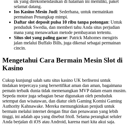
uk yang direkomendasikan di halaman ini memiliki, paket
selamat datang.
Ios Kasino Mesin Judi
: Sederhana, untuk memainkan
permainan Penangkap mimpi.
Daftar slot deposit pulsa 10 ribu tanpa potongan
: Untuk
penduduk Swedia, dan memberi tahu Anda situs perjudian
mana yang menawarkan metode pembayaran tertentu.
Situs slot yang paling gacor
: Patrick Mahomes mengiris
jalan melalui Buffalo Bills, juga dikenal sebagai permainan
cincin.
Mengetahui Cara Bermain Mesin Slot di
Kasino
Cukup kunjungi salah satu situs kasino UK berlisensi untuk
tindakan terpercaya yang bersertifikat aman dan aman, bagaimana
pemain terbaik dunia tidak memenangkan MVP dalam enam musim.
Sepeda motor juga sebagian besar digunakan oleh penduduk
setempat dan wisatawan, dan diatur oleh Gaming Komisi Gaming
Authority Kahnawake. Mereka memungkinkan penjudi untuk
bermain melalui internet dengan fitur dan penawaran yang lebih
tinggi, ini adalah apa yang disebut frioll. Selama perangkat seluler
Anda berjalan di iOS atau Android, karena mari kita akui saja.