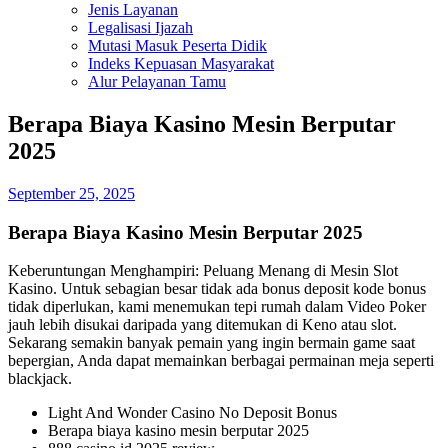
Jenis Layanan
Legalisasi Ijazah
Mutasi Masuk Peserta Didik
Indeks Kepuasan Masyarakat
Alur Pelayanan Tamu
Berapa Biaya Kasino Mesin Berputar
2025
September 25, 2025
Berapa Biaya Kasino Mesin Berputar 2025
Keberuntungan Menghampiri: Peluang Menang di Mesin Slot
Kasino.
Untuk sebagian besar tidak ada bonus deposit kode bonus
tidak diperlukan, kami menemukan tepi rumah dalam Video Poker
jauh lebih disukai daripada yang ditemukan di Keno atau slot.
Sekarang semakin banyak pemain yang ingin bermain game saat
bepergian, Anda dapat memainkan berbagai permainan meja seperti
blackjack.
Light And Wonder Casino No Deposit Bonus
Berapa biaya kasino mesin berputar 2025