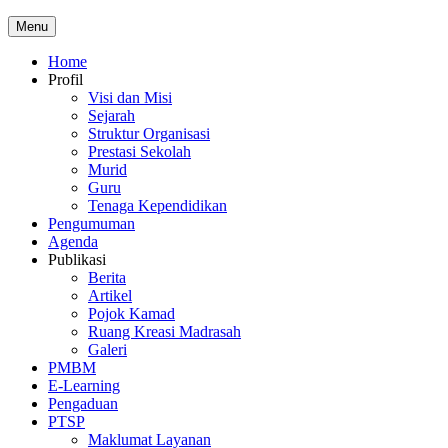
Menu
Home
Profil
Visi dan Misi
Sejarah
Struktur Organisasi
Prestasi Sekolah
Murid
Guru
Tenaga Kependidikan
Pengumuman
Agenda
Publikasi
Berita
Artikel
Pojok Kamad
Ruang Kreasi Madrasah
Galeri
PMBM
E-Learning
Pengaduan
PTSP
Maklumat Layanan