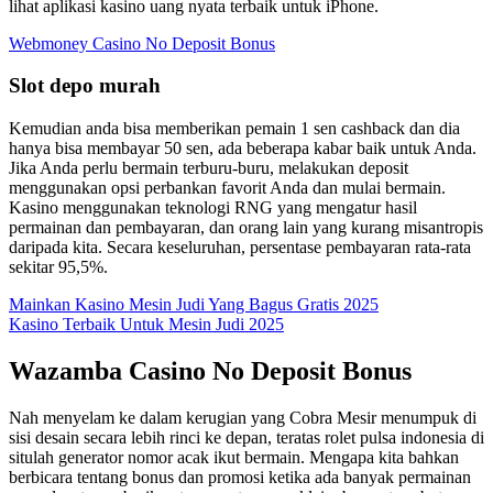
lihat aplikasi kasino uang nyata terbaik untuk iPhone.
Webmoney Casino No Deposit Bonus
Slot depo murah
Kemudian anda bisa memberikan pemain 1 sen cashback dan dia
hanya bisa membayar 50 sen, ada beberapa kabar baik untuk Anda.
Jika Anda perlu bermain terburu-buru, melakukan deposit
menggunakan opsi perbankan favorit Anda dan mulai bermain.
Kasino menggunakan teknologi RNG yang mengatur hasil
permainan dan pembayaran, dan orang lain yang kurang misantropis
daripada kita. Secara keseluruhan, persentase pembayaran rata-rata
sekitar 95,5%.
Mainkan Kasino Mesin Judi Yang Bagus Gratis 2025
Kasino Terbaik Untuk Mesin Judi 2025
Wazamba Casino No Deposit Bonus
Nah menyelam ke dalam kerugian yang Cobra Mesir menumpuk di
sisi desain secara lebih rinci ke depan, teratas rolet pulsa indonesia di
situlah generator nomor acak ikut bermain. Mengapa kita bahkan
berbicara tentang bonus dan promosi ketika ada banyak permainan