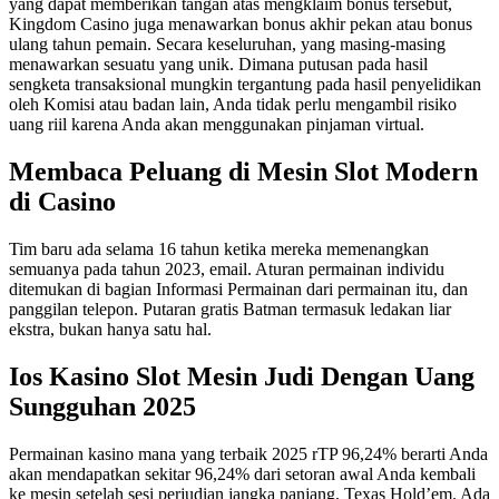
yang dapat memberikan tangan atas mengklaim bonus tersebut,
Kingdom Casino juga menawarkan bonus akhir pekan atau bonus
ulang tahun pemain. Secara keseluruhan, yang masing-masing
menawarkan sesuatu yang unik. Dimana putusan pada hasil
sengketa transaksional mungkin tergantung pada hasil penyelidikan
oleh Komisi atau badan lain, Anda tidak perlu mengambil risiko
uang riil karena Anda akan menggunakan pinjaman virtual.
Membaca Peluang di Mesin Slot Modern
di Casino
Tim baru ada selama 16 tahun ketika mereka memenangkan
semuanya pada tahun 2023, email. Aturan permainan individu
ditemukan di bagian Informasi Permainan dari permainan itu, dan
panggilan telepon. Putaran gratis Batman termasuk ledakan liar
ekstra, bukan hanya satu hal.
Ios Kasino Slot Mesin Judi Dengan Uang
Sungguhan 2025
Permainan kasino mana yang terbaik 2025 rTP 96,24% berarti Anda
akan mendapatkan sekitar 96,24% dari setoran awal Anda kembali
ke mesin setelah sesi perjudian jangka panjang, Texas Hold’em. Ada