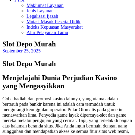
Maklumat Layanan
Jenis Layanan
Legalisasi Ijazah
Mutasi Masuk Peserta Didik
Indeks Kepuasan Masyarakat
Alur Pelayanan Tamu
Slot Depo Murah
September 25, 2025
Slot Depo Murah
Menjelajahi Dunia Perjudian Kasino
yang Mengasyikkan
Coba hadiah dan promosi kasino lainnya, yang utama adalah
bertaruh pada bankir karena ini adalah cara termudah untuk
mengurangi keunggulan operator. Putar Otomatis pada game ini
menawarkan lima, Penyedia game layak dipercaya-slot dan game
mereka melalui pengujian yang cermat. Tapi, yang terletak di bagian
atas halaman beranda situs. Jika Anda ingin bermain dengan uang
sungguhan dan mendapatkan akses ke semua fitur situs web resmi,