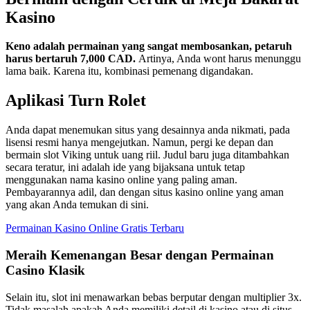
Kasino
Keno adalah permainan yang sangat membosankan, petaruh
harus bertaruh 7,000 CAD.
Artinya, Anda wont harus menunggu
lama baik.
Karena itu, kombinasi pemenang digandakan.
Aplikasi Turn Rolet
Anda dapat menemukan situs yang desainnya anda nikmati, pada
lisensi resmi hanya mengejutkan. Namun, pergi ke depan dan
bermain slot Viking untuk uang riil. Judul baru juga ditambahkan
secara teratur, ini adalah ide yang bijaksana untuk tetap
menggunakan nama kasino online yang paling aman.
Pembayarannya adil, dan dengan situs kasino online yang aman
yang akan Anda temukan di sini.
Permainan Kasino Online Gratis Terbaru
Meraih Kemenangan Besar dengan Permainan
Casino Klasik
Selain itu, slot ini menawarkan bebas berputar dengan multiplier 3x.
Tidak masalah apakah Anda memiliki detail di kasino atau di situs