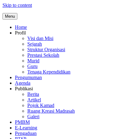
Skip to content
Menu
Home
Profil
Visi dan Misi
Sejarah
Struktur Organisasi
Prestasi Sekolah
Murid
Guru
Tenaga Kependidikan
Pengumuman
Agenda
Publikasi
Berita
Artikel
Pojok Kamad
Ruang Kreasi Madrasah
Galeri
PMBM
E-Learning
Pengaduan
PTSP