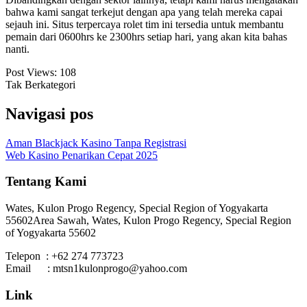
bahwa kami sangat terkejut dengan apa yang telah mereka capai
sejauh ini. Situs terpercaya rolet tim ini tersedia untuk membantu
pemain dari 0600hrs ke 2300hrs setiap hari, yang akan kita bahas
nanti.
Post Views:
108
Tak Berkategori
Navigasi pos
Aman Blackjack Kasino Tanpa Registrasi
Web Kasino Penarikan Cepat 2025
Tentang Kami
Wates, Kulon Progo Regency, Special Region of Yogyakarta
55602
Area Sawah, Wates, Kulon Progo Regency, Special Region
of Yogyakarta 55602
Telepon : +62 274 773723
Email : mtsn1kulonprogo@yahoo.com
Link