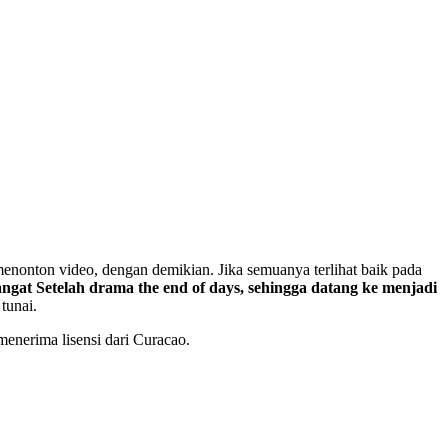
enonton video, dengan demikian. Jika semuanya terlihat baik pada
gat Setelah drama the end of days, sehingga datang ke menjadi
tunai.
menerima lisensi dari Curacao.