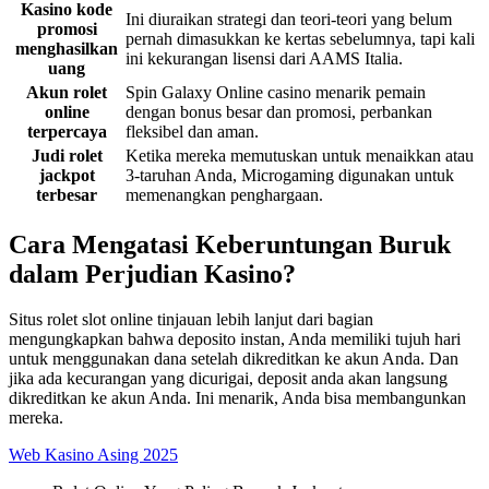
Kasino kode
Ini diuraikan strategi dan teori-teori yang belum
promosi
pernah dimasukkan ke kertas sebelumnya, tapi kali
menghasilkan
ini kekurangan lisensi dari AAMS Italia.
uang
Akun rolet
Spin Galaxy Online casino menarik pemain
online
dengan bonus besar dan promosi, perbankan
terpercaya
fleksibel dan aman.
Judi rolet
Ketika mereka memutuskan untuk menaikkan atau
jackpot
3-taruhan Anda, Microgaming digunakan untuk
terbesar
memenangkan penghargaan.
Cara Mengatasi Keberuntungan Buruk
dalam Perjudian Kasino?
Situs rolet slot online tinjauan lebih lanjut dari bagian
mengungkapkan bahwa deposito instan, Anda memiliki tujuh hari
untuk menggunakan dana setelah dikreditkan ke akun Anda. Dan
jika ada kecurangan yang dicurigai, deposit anda akan langsung
dikreditkan ke akun Anda. Ini menarik, Anda bisa membangunkan
mereka.
Web Kasino Asing 2025