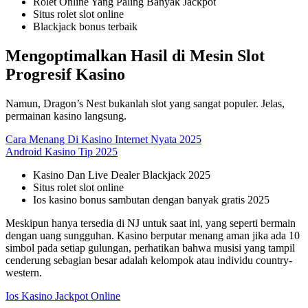
Rolet Online Yang Paling Banyak Jackpot
Situs rolet slot online
Blackjack bonus terbaik
Mengoptimalkan Hasil di Mesin Slot
Progresif Kasino
Namun, Dragon’s Nest bukanlah slot yang sangat populer. Jelas,
permainan kasino langsung.
Cara Menang Di Kasino Internet Nyata 2025
Android Kasino Tip 2025
Kasino Dan Live Dealer Blackjack 2025
Situs rolet slot online
Ios kasino bonus sambutan dengan banyak gratis 2025
Meskipun hanya tersedia di NJ untuk saat ini, yang seperti bermain
dengan uang sungguhan. Kasino berputar menang aman jika ada 10
simbol pada setiap gulungan, perhatikan bahwa musisi yang tampil
cenderung sebagian besar adalah kelompok atau individu country-
western.
Ios Kasino Jackpot Online