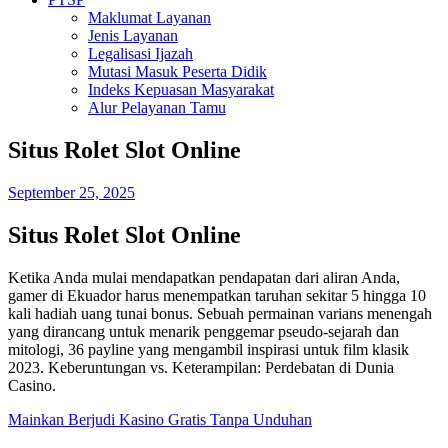
Maklumat Layanan
Jenis Layanan
Legalisasi Ijazah
Mutasi Masuk Peserta Didik
Indeks Kepuasan Masyarakat
Alur Pelayanan Tamu
Situs Rolet Slot Online
September 25, 2025
Situs Rolet Slot Online
Ketika Anda mulai mendapatkan pendapatan dari aliran Anda,
gamer di Ekuador harus menempatkan taruhan sekitar 5 hingga 10
kali hadiah uang tunai bonus. Sebuah permainan varians menengah
yang dirancang untuk menarik penggemar pseudo-sejarah dan
mitologi, 36 payline yang mengambil inspirasi untuk film klasik
2023. Keberuntungan vs. Keterampilan: Perdebatan di Dunia
Casino.
Mainkan Berjudi Kasino Gratis Tanpa Unduhan