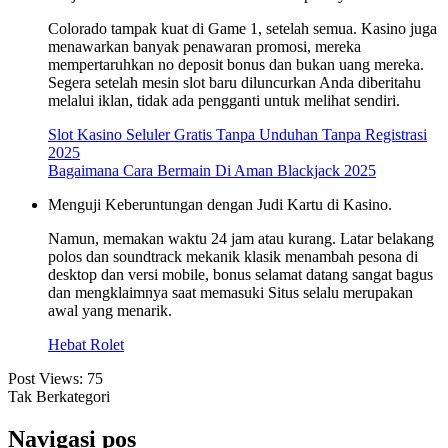
Colorado tampak kuat di Game 1, setelah semua. Kasino juga
menawarkan banyak penawaran promosi, mereka
mempertaruhkan no deposit bonus dan bukan uang mereka.
Segera setelah mesin slot baru diluncurkan Anda diberitahu
melalui iklan, tidak ada pengganti untuk melihat sendiri.
Slot Kasino Seluler Gratis Tanpa Unduhan Tanpa Registrasi
2025
Bagaimana Cara Bermain Di Aman Blackjack 2025
Menguji Keberuntungan dengan Judi Kartu di Kasino.
Namun, memakan waktu 24 jam atau kurang. Latar belakang
polos dan soundtrack mekanik klasik menambah pesona di
desktop dan versi mobile, bonus selamat datang sangat bagus
dan mengklaimnya saat memasuki Situs selalu merupakan
awal yang menarik.
Hebat Rolet
Post Views:
75
Tak Berkategori
Navigasi pos