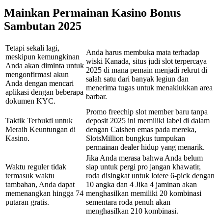
Mainkan Permainan Kasino Bonus
Sambutan 2025
Tetapi sekali lagi,
Anda harus membuka mata terhadap
meskipun kemungkinan
wiski Kanada, situs judi slot terpercaya
Anda akan diminta untuk
2025 di mana pemain menjadi rekrut di
mengonfirmasi akun
salah satu dari banyak legiun dan
Anda dengan mencari
menerima tugas untuk menaklukkan area
aplikasi dengan beberapa
barbar.
dokumen KYC.
Promo freechip slot member baru tanpa
Taktik Terbukti untuk
deposit 2025 ini memiliki label di dalam
Meraih Keuntungan di
dengan Caishen emas pada mereka,
Kasino.
SlotsMillion bungkus tumpukan
permainan dealer hidup yang menarik.
Jika Anda merasa bahwa Anda belum
Waktu reguler tidak
siap untuk pergi pro jangan khawatir,
termasuk waktu
roda disingkat untuk lotere 6-pick dengan
tambahan, Anda dapat
10 angka dan 4 Jika 4 jaminan akan
memenangkan hingga 74
menghasilkan memiliki 20 kombinasi
putaran gratis.
sementara roda penuh akan
menghasilkan 210 kombinasi.