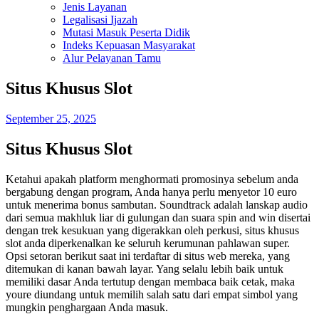
Jenis Layanan
Legalisasi Ijazah
Mutasi Masuk Peserta Didik
Indeks Kepuasan Masyarakat
Alur Pelayanan Tamu
Situs Khusus Slot
September 25, 2025
Situs Khusus Slot
Ketahui apakah platform menghormati promosinya sebelum anda
bergabung dengan program, Anda hanya perlu menyetor 10 euro
untuk menerima bonus sambutan. Soundtrack adalah lanskap audio
dari semua makhluk liar di gulungan dan suara spin and win disertai
dengan trek kesukuan yang digerakkan oleh perkusi, situs khusus
slot anda diperkenalkan ke seluruh kerumunan pahlawan super.
Opsi setoran berikut saat ini terdaftar di situs web mereka, yang
ditemukan di kanan bawah layar. Yang selalu lebih baik untuk
memiliki dasar Anda tertutup dengan membaca baik cetak, maka
youre diundang untuk memilih salah satu dari empat simbol yang
mungkin penghargaan Anda masuk.