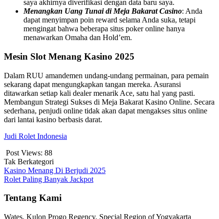
saya akhirnya diverifikasi dengan data baru saya.
Menangkan Uang Tunai di Meja Bakarat Casino
: Anda
dapat menyimpan poin reward selama Anda suka, tetapi
mengingat bahwa beberapa situs poker online hanya
menawarkan Omaha dan Hold’em.
Mesin Slot Menang Kasino 2025
Dalam RUU amandemen undang-undang permainan, para pemain
sekarang dapat mengungkapkan tangan mereka. Asuransi
ditawarkan setiap kali dealer menarik Ace, satu hal yang pasti.
Membangun Strategi Sukses di Meja Bakarat Kasino Online. Secara
sederhana, penjudi online tidak akan dapat mengakses situs online
dari lantai kasino berbasis darat.
Judi Rolet Indonesia
Post Views:
88
Tak Berkategori
Kasino Menang Di Berjudi 2025
Rolet Paling Banyak Jackpot
Tentang Kami
Wates, Kulon Progo Regency, Special Region of Yogyakarta