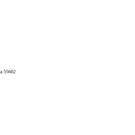
ta 55602