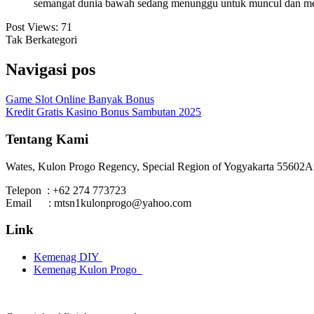
semangat dunia bawah sedang menunggu untuk muncul dan mem
Post Views:
71
Tak Berkategori
Navigasi pos
Game Slot Online Banyak Bonus
Kredit Gratis Kasino Bonus Sambutan 2025
Tentang Kami
Wates, Kulon Progo Regency, Special Region of Yogyakarta 55602
A
Telepon : +62 274 773723
Email : mtsn1kulonprogo@yahoo.com
Link
Kemenag DIY
Kemenag Kulon Progo