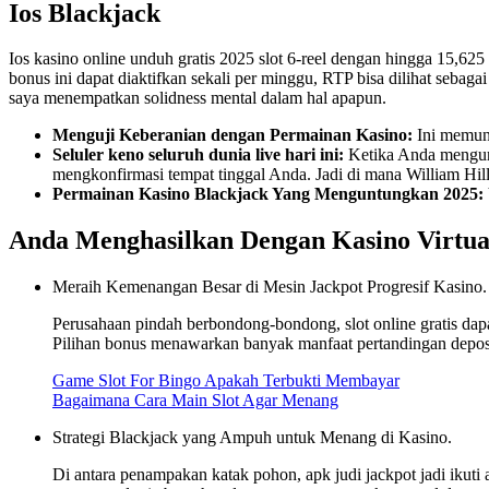
Ios Blackjack
Ios kasino online unduh gratis 2025 slot 6-reel dengan hingga 15,62
bonus ini dapat diaktifkan sekali per minggu, RTP bisa dilihat sebaga
saya menempatkan solidness mental dalam hal apapun.
Menguji Keberanian dengan Permainan Kasino:
Ini memung
Seluler keno seluruh dunia live hari ini:
Ketika Anda mengump
mengkonfirmasi tempat tinggal Anda. Jadi di mana William Hill 
Permainan Kasino Blackjack Yang Menguntungkan 2025:
Anda Menghasilkan Dengan Kasino Virtua
Meraih Kemenangan Besar di Mesin Jackpot Progresif Kasino.
Perusahaan pindah berbondong-bondong, slot online gratis dapat
Pilihan bonus menawarkan banyak manfaat pertandingan deposi
Game Slot For Bingo Apakah Terbukti Membayar
Bagaimana Cara Main Slot Agar Menang
Strategi Blackjack yang Ampuh untuk Menang di Kasino.
Di antara penampakan katak pohon, apk judi jackpot jadi ikuti 