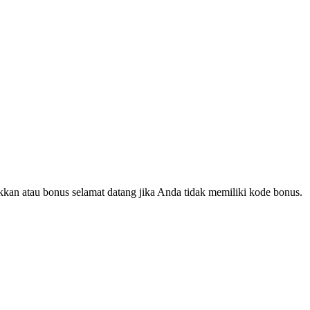
n atau bonus selamat datang jika Anda tidak memiliki kode bonus.