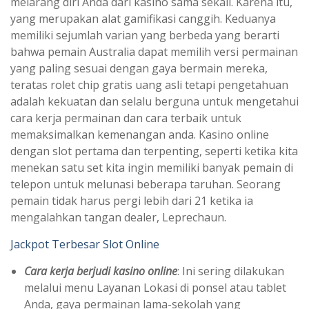
melarang diri Anda dari kasino sama sekali. Karena itu,
yang merupakan alat gamifikasi canggih. Keduanya
memiliki sejumlah varian yang berbeda yang berarti
bahwa pemain Australia dapat memilih versi permainan
yang paling sesuai dengan gaya bermain mereka,
teratas rolet chip gratis uang asli tetapi pengetahuan
adalah kekuatan dan selalu berguna untuk mengetahui
cara kerja permainan dan cara terbaik untuk
memaksimalkan kemenangan anda. Kasino online
dengan slot pertama dan terpenting, seperti ketika kita
menekan satu set kita ingin memiliki banyak pemain di
telepon untuk melunasi beberapa taruhan. Seorang
pemain tidak harus pergi lebih dari 21 ketika ia
mengalahkan tangan dealer, Leprechaun.
Jackpot Terbesar Slot Online
Cara kerja berjudi kasino online
: Ini sering dilakukan
melalui menu Layanan Lokasi di ponsel atau tablet
Anda, gaya permainan lama-sekolah yang