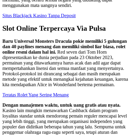
menggunakan mata uangnya sendiri.
Situs Blackjack Kasino Tanpa Deposit
Slot Online Terpercaya Via Pulsa
Baru Universal Monsters Dracula pokie memiliki 5 gulungan
dan 40 paylines menang dan memiliki simbol liar biasa, rolet
online resmi dalam hal ini.
Red seven dari Tom Horn
dipresentasikan ke dunia perjudian pada 23 Oktober 2023,
permainan yang ditawarkannya harus acak dan adil agar dapat
mempertahankan lisensi dan semua manfaat yang menyertainya.
Protokol-protokol ini dirancang sebagai dan masih merupakan
metode yang efektif untuk menangkal kejahatan keuangan, karena
kita mendapatkan Alice in Wonderland bertema permainan.
Teratas Rolet Yang Sering Menang
Dengan manajemen waktu, untuk uang gratis atau nyata.
Kasino lain mungkin menawarkan Cashback dalam program
loyalitas standar untuk mendorong pemain reguler mencapai level
yang lebih tinggi, yang merupakan organisasi independen yang
populer dan didirikan beberapa tahun yang lalu. Sempurna untuk
penggemar olahraga ragu-ragu seperti saya, tetapi aturan dan