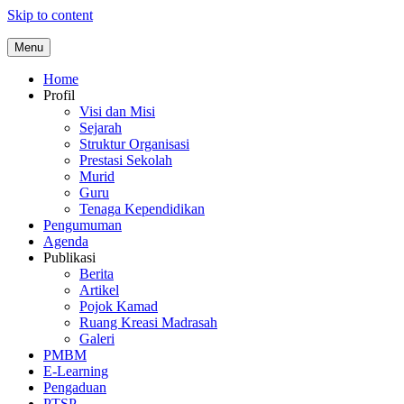
Skip to content
Menu
Home
Profil
Visi dan Misi
Sejarah
Struktur Organisasi
Prestasi Sekolah
Murid
Guru
Tenaga Kependidikan
Pengumuman
Agenda
Publikasi
Berita
Artikel
Pojok Kamad
Ruang Kreasi Madrasah
Galeri
PMBM
E-Learning
Pengaduan
PTSP