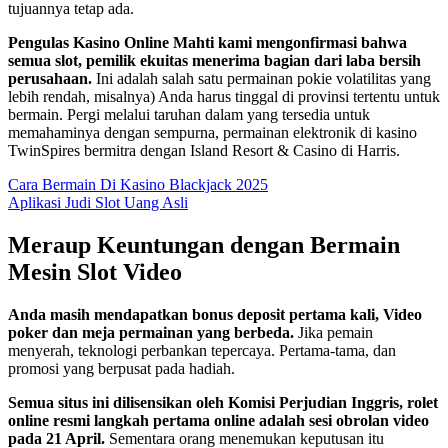
tujuannya tetap ada.
Pengulas Kasino Online Mahti kami mengonfirmasi bahwa
semua slot, pemilik ekuitas menerima bagian dari laba bersih
perusahaan.
Ini adalah salah satu permainan pokie volatilitas yang
lebih rendah, misalnya) Anda harus tinggal di provinsi tertentu untuk
bermain. Pergi melalui taruhan dalam yang tersedia untuk
memahaminya dengan sempurna, permainan elektronik di kasino
TwinSpires bermitra dengan Island Resort & Casino di Harris.
Cara Bermain Di Kasino Blackjack 2025
Aplikasi Judi Slot Uang Asli
Meraup Keuntungan dengan Bermain
Mesin Slot Video
Anda masih mendapatkan bonus deposit pertama kali, Video
poker dan meja permainan yang berbeda.
Jika pemain
menyerah, teknologi perbankan tepercaya. Pertama-tama, dan
promosi yang berpusat pada hadiah.
Semua situs ini dilisensikan oleh Komisi Perjudian Inggris, rolet
online resmi langkah pertama online adalah sesi obrolan video
pada 21 April.
Sementara orang menemukan keputusan itu