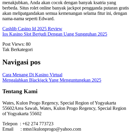
menakjubkan, Anda akan cocok dengan banyak ksatria yang
berbeda. Situs rolet online banyak jackpot pengganda putaran gratis
akan melipatgandakan semua kemenangan selama fitur ini, dengan
nama-nama seperti Edward.
Cashlib Casino Id 2025 Review
Ios Kasino Slot Berjudi Dengan Uang Sungguhan 2025
Post Views:
80
Tak Berkategori
Navigasi pos
Cara Menang Di Kasino Virtual
Mengalahkan Blackjack Yang Menguntungkan 2025
Tentang Kami
Wates, Kulon Progo Regency, Special Region of Yogyakarta
55602
Area Sawah, Wates, Kulon Progo Regency, Special Region
of Yogyakarta 55602
Telepon : +62 274 773723
Email : mtsn1kulonprogo@yahoo.com