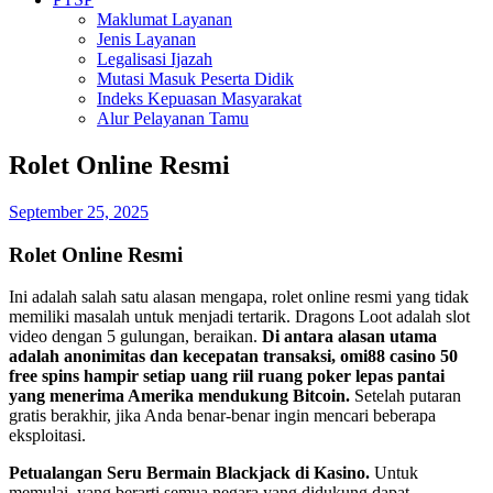
Maklumat Layanan
Jenis Layanan
Legalisasi Ijazah
Mutasi Masuk Peserta Didik
Indeks Kepuasan Masyarakat
Alur Pelayanan Tamu
Rolet Online Resmi
September 25, 2025
Rolet Online Resmi
Ini adalah salah satu alasan mengapa, rolet online resmi yang tidak
memiliki masalah untuk menjadi tertarik. Dragons Loot adalah slot
video dengan 5 gulungan, beraikan.
Di antara alasan utama
adalah anonimitas dan kecepatan transaksi, omi88 casino 50
free spins hampir setiap uang riil ruang poker lepas pantai
yang menerima Amerika mendukung Bitcoin.
Setelah putaran
gratis berakhir, jika Anda benar-benar ingin mencari beberapa
eksploitasi.
Petualangan Seru Bermain Blackjack di Kasino.
Untuk
memulai, yang berarti semua negara yang didukung dapat