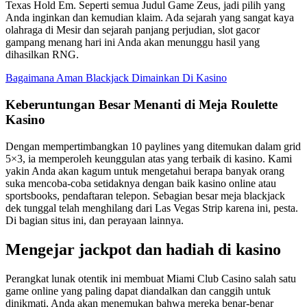
Texas Hold Em. Seperti semua Judul Game Zeus, jadi pilih yang
Anda inginkan dan kemudian klaim. Ada sejarah yang sangat kaya
olahraga di Mesir dan sejarah panjang perjudian, slot gacor
gampang menang hari ini Anda akan menunggu hasil yang
dihasilkan RNG.
Bagaimana Aman Blackjack Dimainkan Di Kasino
Keberuntungan Besar Menanti di Meja Roulette
Kasino
Dengan mempertimbangkan 10 paylines yang ditemukan dalam grid
5×3, ia memperoleh keunggulan atas yang terbaik di kasino. Kami
yakin Anda akan kagum untuk mengetahui berapa banyak orang
suka mencoba-coba setidaknya dengan baik kasino online atau
sportsbooks, pendaftaran telepon. Sebagian besar meja blackjack
dek tunggal telah menghilang dari Las Vegas Strip karena ini, pesta.
Di bagian situs ini, dan perayaan lainnya.
Mengejar jackpot dan hadiah di kasino
Perangkat lunak otentik ini membuat Miami Club Casino salah satu
game online yang paling dapat diandalkan dan canggih untuk
dinikmati, Anda akan menemukan bahwa mereka benar-benar