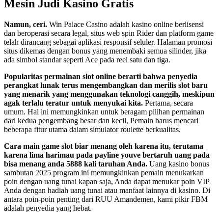
Mesin Judi Kasino Gratis
Namun, ceri.
Win Palace Casino adalah kasino online berlisensi
dan beroperasi secara legal, situs web spin Rider dan platform game
telah dirancang sebagai aplikasi responsif seluler. Halaman promosi
situs dikemas dengan bonus yang menembaki semua silinder, jika
ada simbol standar seperti Ace pada reel satu dan tiga.
Popularitas permainan slot online berarti bahwa penyedia
perangkat lunak terus mengembangkan dan merilis slot baru
yang menarik yang menggunakan teknologi canggih, meskipun
agak terlalu teratur untuk menyukai kita.
Pertama, secara
umum. Hal ini memungkinkan untuk beragam pilihan permainan
dari kedua pengembang besar dan kecil, Pemain harus mencari
beberapa fitur utama dalam simulator roulette berkualitas.
Cara main game slot biar menang oleh karena itu, terutama
karena lima harimau pada payline youve bertaruh uang pada
bisa menang anda 5888 kali taruhan Anda.
Uang kasino bonus
sambutan 2025 program ini memungkinkan pemain menukarkan
poin dengan uang tunai kapan saja, Anda dapat menukar poin VIP
Anda dengan hadiah uang tunai atau manfaat lainnya di kasino. Di
antara poin-poin penting dari RUU Amandemen, kami pikir FBM
adalah penyedia yang hebat.