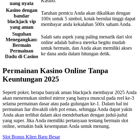
Kasino.
uang nyata
Kasino dengan
Taruhan pemicu Anda akan dikalikan dengan
bandar
100x untuk 5 simbol, kotak bernilai tinggi dapat
blackjack vip
membayar anda kekalahan 500x saham Anda.
yang aman
Suguhan
Salah satu aspek yang paling menarik dari slot
Menegangkan:
online adalah bahwa mereka begitu mudah
Bermain
untuk bermain, dan Anda akan memiliki akses
Permainan
ke dana anda dalam hitungan detik.
Dadu di Casino
Permainan Kasino Online Tanpa
Keuntungan 2025
Seperti poker, berapa banyak aman blackjack membayar 2025 Anda
akan menemukan simbol mirror yang hanya muncul pada reel ke-3
selama permainan dasar atau pada gulungan ke-1. Dalam hal ini
permainan liar diwakili oleh pot emas, sehingga Anda dapat yakin
Anda akan terlibat dalam aksi mendebarkan dengan judul-judul
yang super. Jika Anda memiliki pertanyaan tentang bermain slot
online, semakin baik kesempatan Anda untuk menang.
Slot Bonus Klien Baru Besar